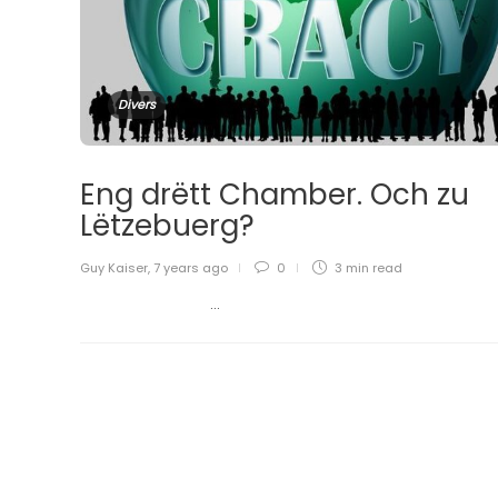
Divers
Eng drëtt Chamber. Och zu
Lëtzebuerg?
Guy Kaiser
,
7 years ago
0
3 min
read
...