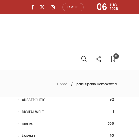
06
AUG
LOG IN
2026
0
Home
partizipativ Demokratie
92
AUSSEPOLITIK
1
DIGITAL WELT
355
DIVERS
92
ËMWELT