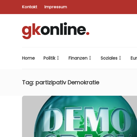
Kontakt
Impressum
Home
Politik
Finanzen
Soziales
Eu
Tag:
partizipativ Demokratie