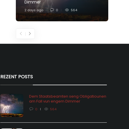
Dimmer
Feier
2 days ago
0
564
5 days
REZENT POSTS
Dem Staatsbeamten seng Obligatiounen
am Fall vun engem Dimmer
0
564