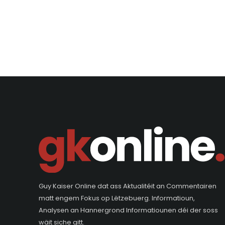
Guy Kaiser Online dat ass Aktualitéit an Commentairen
matt engem Fokus op Lëtzebuerg. Informatioun,
Analysen an Hannergrond Informatiounen déi der soss
wäit siche gitt.