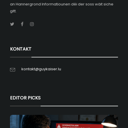
an Hannergrond Informatiounen déi der soss wäit siche
gitt.
KONTAKT
kontakt@guykaiser.lu
EDITOR PICKS