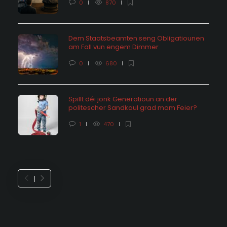
0
870
Dem Staatsbeamten seng Obligatiounen
am Fall vun engem Dimmer
0
680
Spillt déi jonk Generatioun an der
politescher Sandkaul grad mam Feier?
1
470