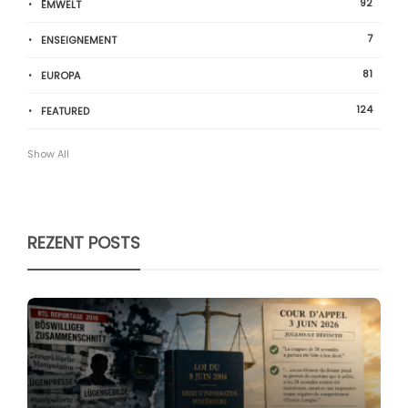
92
ËMWELT
7
ENSEIGNEMENT
81
EUROPA
124
FEATURED
Show All
REZENT POSTS