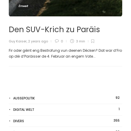
Ëmwelt
Den SUV-Krich zu Paräis
Guy Kaiser
,
2 years ago
0
3 min
Fir oder géint eng Bestrofung vun deenen Décken? Dat war d’Fro
op déi d’Paräisser de 4. Februar an engem Vote...
92
AUSSEPOLITIK
1
DIGITAL WELT
355
DIVERS