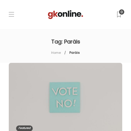
0
Tag:
Paräis
Home
Paräis
Featured