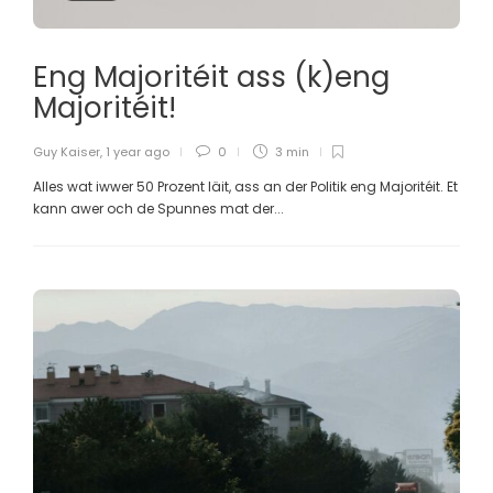
Eng Majoritéit ass (k)eng
Majoritéit!
Guy Kaiser
,
1 year ago
0
3 min
Alles wat iwwer 50 Prozent läit, ass an der Politik eng Majoritéit. Et
kann awer och de Spunnes mat der...