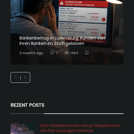
Bankenbetrug in Luxemburg: Kunden von
ihren Banken im Stich gelassen
3 months ago
1
1963
REZENT POSTS
Dem Staatsbeamten seng Obligatiounen
am Fall vun engem Dimmer