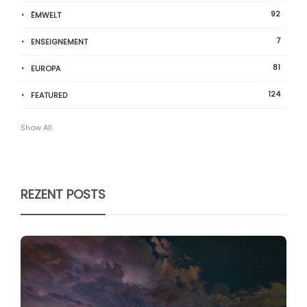
92
ËMWELT
7
ENSEIGNEMENT
81
EUROPA
124
FEATURED
Show All
REZENT POSTS