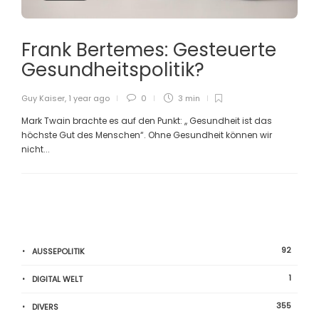
Frank Bertemes: Gesteuerte
Gesundheitspolitik?
Guy Kaiser
,
1 year ago
0
3 min
Mark Twain brachte es auf den Punkt: ,, Gesundheit ist das
höchste Gut des Menschen“. Ohne Gesundheit können wir
nicht...
92
AUSSEPOLITIK
1
DIGITAL WELT
355
DIVERS