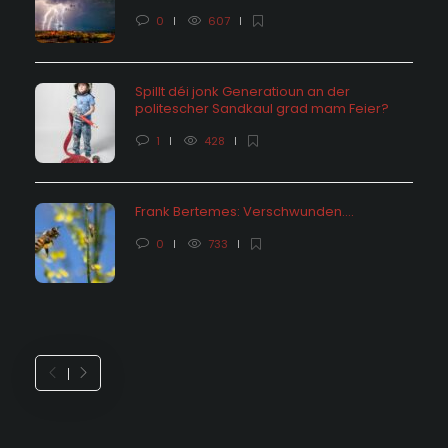
0
607
Spillt déi jonk Generatioun an der
politescher Sandkaul grad mam Feier?
1
428
Frank Bertemes: Verschwunden….
0
733