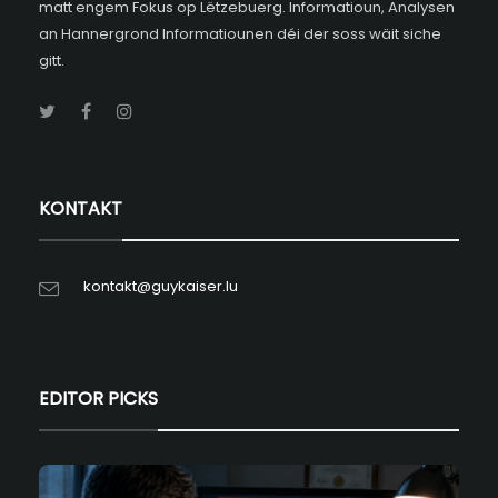
matt engem Fokus op Lëtzebuerg. Informatioun, Analysen
an Hannergrond Informatiounen déi der soss wäit siche
gitt.
KONTAKT
kontakt@guykaiser.lu
EDITOR PICKS