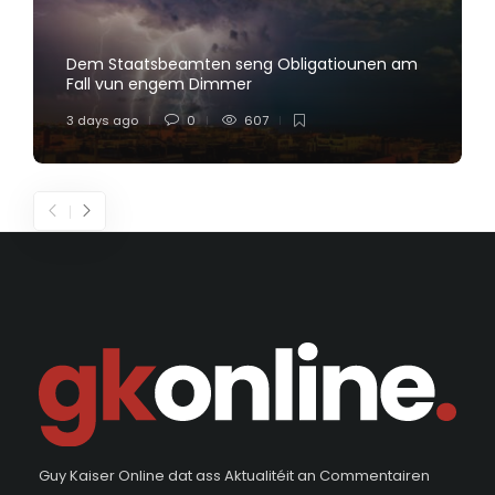
Dem Staatsbeamten seng Obligatiounen am
Fall vun engem Dimmer
3 days ago
0
607
Guy Kaiser Online dat ass Aktualitéit an Commentairen