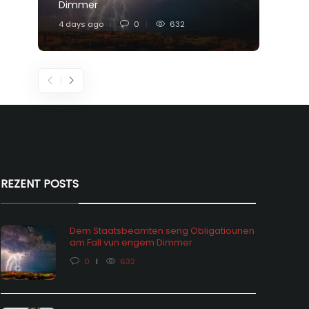
Dimmer
Feier
4 days ago
0
632
6 days
REZENT POSTS
Dem Staatsbeamten seng Obligatiounen
am Fall vun engem Dimmer
0
632