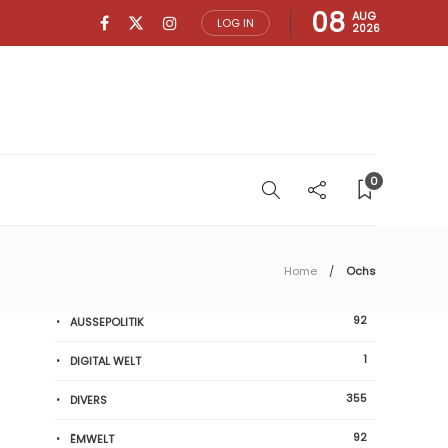
08
AUG
LOG IN
2026
0
Home
Ochs
92
AUSSEPOLITIK
1
DIGITAL WELT
355
DIVERS
92
ËMWELT