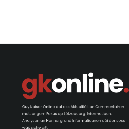
Guy Kaiser Online dat ass Aktualitéit an Commentairen
matt engem Fokus op Lëtzebuerg. Informatioun,
Analysen an Hannergrond Informatiounen déi der soss
wäit siche gitt.