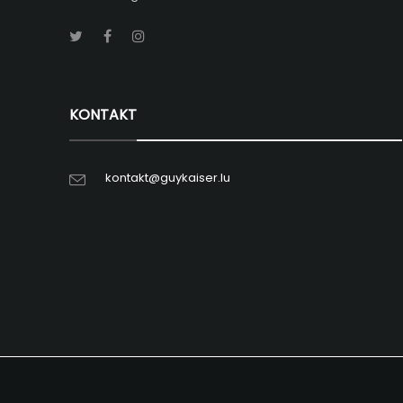
KONTAKT
kontakt@guykaiser.lu