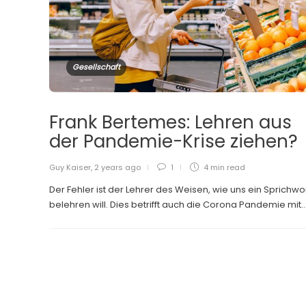
Gesellschaft
Frank Bertemes: Lehren aus
der Pandemie-Krise ziehen?
Guy Kaiser
,
2 years ago
1
4 min
read
Der Fehler ist der Lehrer des Weisen, wie uns ein Sprichwo
belehren will. Dies betrifft auch die Corona Pandemie mit..