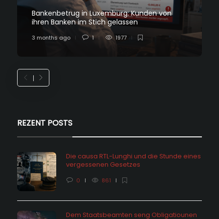
Bankenbetrug in Luxemburg: Kunden von
ihren Banken im Stich gelassen
3 months ago
1
1977
REZENT POSTS
Die causa RTL-Lunghi und die Stunde eines
vergessenen Gesetzes
0
861
Dem Staatsbeamten seng Obligatiounen