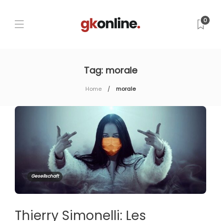
0
Tag:
morale
Home
morale
Gesellschaft
Thierry Simonelli: Les