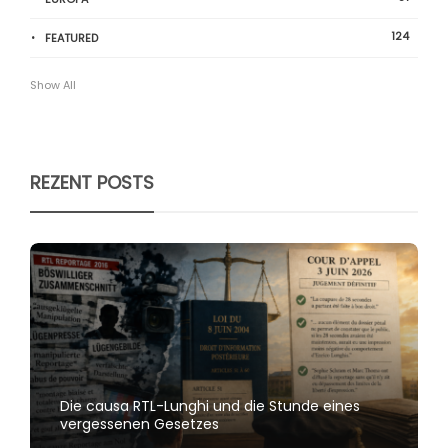
124
FEATURED
Show All
REZENT POSTS
Die causa RTL-Lunghi und die Stunde eines
vergessenen Gesetzes