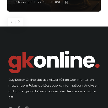
16 hours ago
0
861
Guy Kaiser Online dat ass Aktualitéit an Commentairen
matt engem Fokus op Lëtzebuerg. Informatioun, Analysen
an Hannergrond Informatiounen déi der soss wäit siche
gitt.