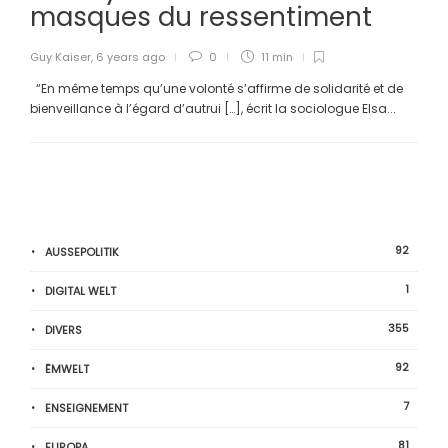
masques du ressentiment
Guy Kaiser
,
6 years ago
0
11 min
“En même temps qu’une volonté s’affirme de solidarité et de
bienveillance à l’égard d’autrui […], écrit la sociologue Elsa...
92
AUSSEPOLITIK
1
DIGITAL WELT
355
DIVERS
92
ËMWELT
7
ENSEIGNEMENT
81
EUROPA