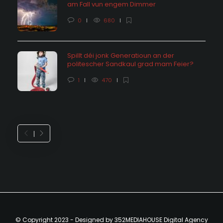
am Fall vun engem Dimmer
0
680
Spillt déi jonk Generatioun an der
politescher Sandkaul grad mam Feier?
1
470
© Copyright 2023 - Designed by 352MEDIAHOUSE Digital Agency