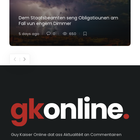
Dem Staatsbeamten seng Obligatiounen am
Fall vun engem Dimmer
5 days ago
0
650
Guy Kaiser Online dat ass Aktualitéit an Commentairen