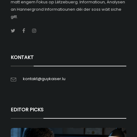
matt engem Fokus op Lëtzebuerg. Informatioun, Analysen
an Hannergrond Informatiounen déi der soss wäit siche
gitt.
KONTAKT
kontakt@guykaiser.lu
EDITOR PICKS