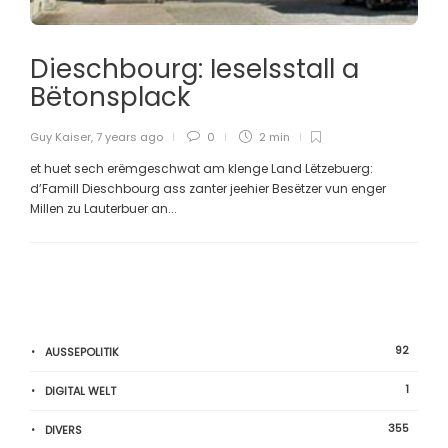
Dieschbourg: Ieselsstall a
Bëtonsplack
Guy Kaiser
,
7 years ago
0
2 min
et huet sech erëmgeschwat am klenge Land Lëtzebuerg:
d’Famill Dieschbourg ass zanter jeehier Besëtzer vun enger
Millen zu Lauterbuer an...
92
AUSSEPOLITIK
1
DIGITAL WELT
355
DIVERS