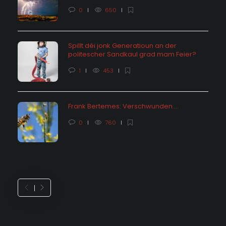
0
650
Spillt déi jonk Generatioun an der
politescher Sandkaul grad mam Feier?
1
453
Frank Bertemes: Verschwunden….
0
760