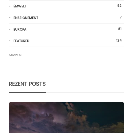
92
ËMWELT
7
ENSEIGNEMENT
81
EUROPA
124
FEATURED
Show All
REZENT POSTS