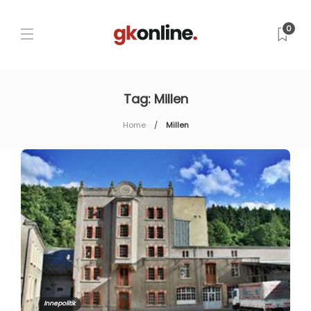
0
Tag:
Millen
Home
Millen
Innepolitik