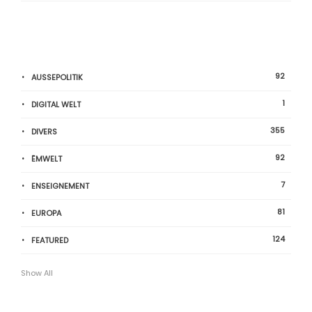
92
AUSSEPOLITIK
1
DIGITAL WELT
355
DIVERS
92
ËMWELT
7
ENSEIGNEMENT
81
EUROPA
124
FEATURED
Show All