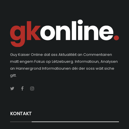
Guy Kaiser Online dat ass Aktualitéit an Commentairen
matt engem Fokus op Lëtzebuerg. Informatioun, Analysen
an Hannergrond Informatiounen déi der soss wäit siche
gitt.
KONTAKT