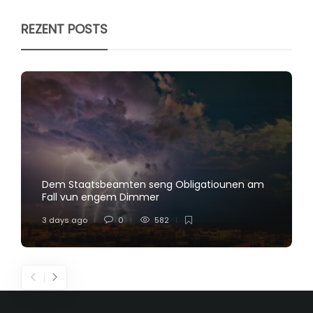
REZENT POSTS
Dem Staatsbeamten seng Obligatiounen am
Fall vun engem Dimmer
3 days ago
0
582