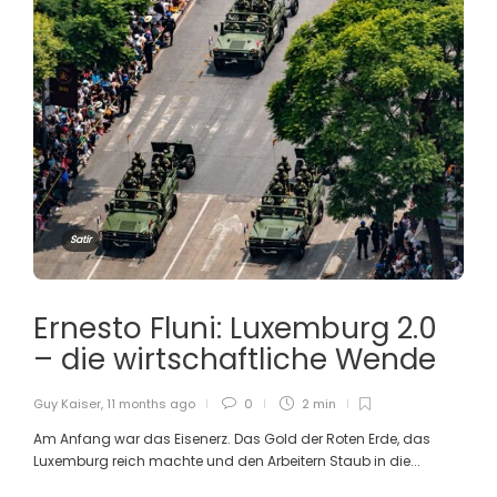
Satir
Ernesto Fluni: Luxemburg 2.0
– die wirtschaftliche Wende
Guy Kaiser
,
11 months ago
0
2 min
Am Anfang war das Eisenerz. Das Gold der Roten Erde, das
Luxemburg reich machte und den Arbeitern Staub in die...