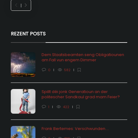
REZENT POSTS
Dem Staatsbeamten seng Obligatiounen
am Fall vun engem Dimmer
0
582
Spillt déi jonk Generatioun an der
politescher Sandkaul grad mam Feier?
1
422
Frank Bertemes: Verschwunden….