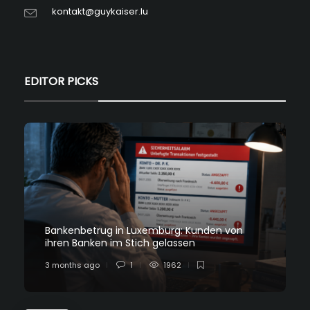
kontakt@guykaiser.lu
EDITOR PICKS
Bankenbetrug in Luxemburg: Kunden von
ihren Banken im Stich gelassen
3 months ago
1
1962