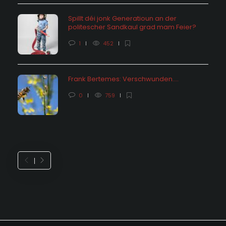
Spillt déi jonk Generatioun an der
politescher Sandkaul grad mam Feier?
1
452
Frank Bertemes: Verschwunden….
0
759