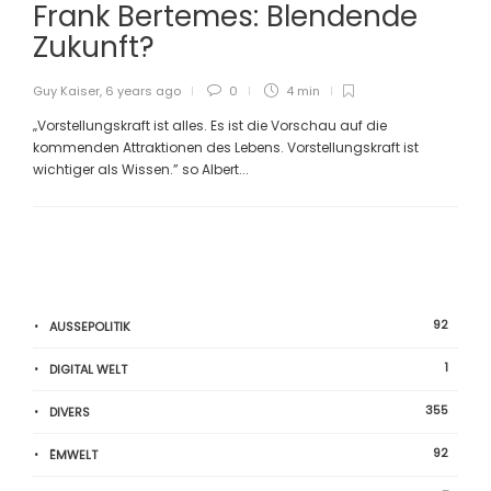
Frank Bertemes: Blendende
Zukunft?
Guy Kaiser
,
6 years ago
0
4 min
„Vorstellungskraft ist alles. Es ist die Vorschau auf die
kommenden Attraktionen des Lebens. Vorstellungskraft ist
wichtiger als Wissen.” so Albert...
92
AUSSEPOLITIK
1
DIGITAL WELT
355
DIVERS
92
ËMWELT