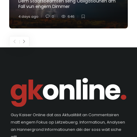
Dem Staatsbeamten seng Obligatiounen am
Fall vun engem Dimmer
4 days ago
0
646
Guy Kaiser Online dat ass Aktualitéit an Commentairen
matt engem Fokus op Lëtzebuerg. Informatioun, Analysen
an Hannergrond Informatiounen déi der soss wäit siche
gitt.