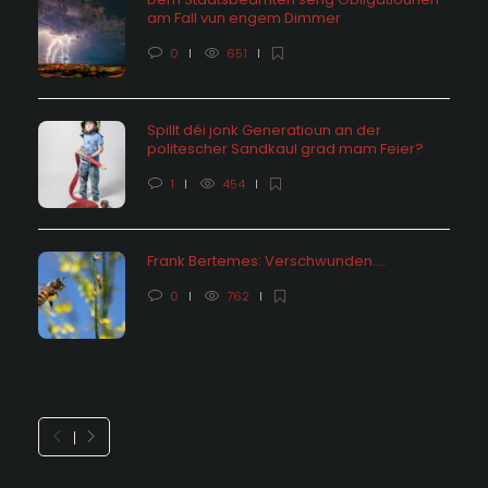
am Fall vun engem Dimmer
0
651
Spillt déi jonk Generatioun an der
politescher Sandkaul grad mam Feier?
1
454
Frank Bertemes: Verschwunden….
0
762