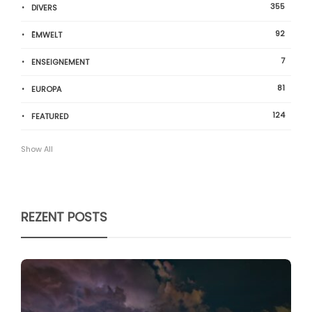
355
DIVERS
92
ËMWELT
7
ENSEIGNEMENT
81
EUROPA
124
FEATURED
Show All
REZENT POSTS