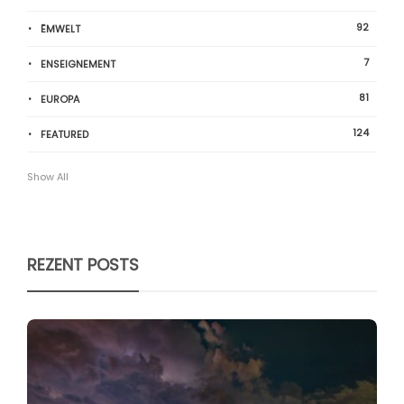
92
ËMWELT
7
ENSEIGNEMENT
81
EUROPA
124
FEATURED
Show All
REZENT POSTS