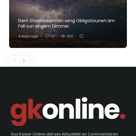
Dem Staatsbeamten seng Obligatiounen am
Fall vun engem Dimmer
4 days ago
0
631
Guy Kaiser Online dat ass Aktualitéit an Commentairen