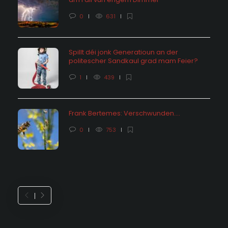
0
631
Spillt déi jonk Generatioun an der
politescher Sandkaul grad mam Feier?
1
439
Frank Bertemes: Verschwunden….
0
753