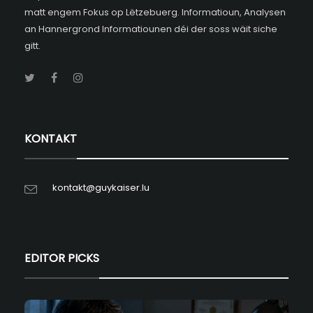
matt engem Fokus op Lëtzebuerg. Informatioun, Analysen
an Hannergrond Informatiounen déi der soss wäit siche
gitt.
KONTAKT
kontakt@guykaiser.lu
EDITOR PICKS