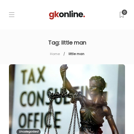
0
Tag:
little man
Home
little man
Uncategorized