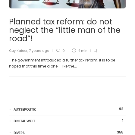
Planned tax reform: do not
neglect the “little man of the
road”!
Guy Kaiser
,
7 years ago
0
4 min
T he government introduced a further tax reform. It is to be
hoped that this time alone – like the...
92
AUSSEPOLITIK
1
DIGITAL WELT
355
DIVERS