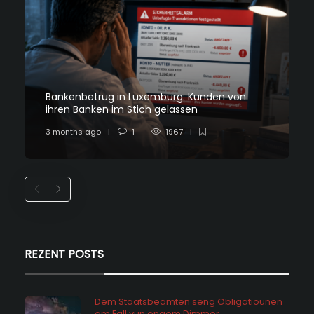
Bankenbetrug in Luxemburg: Kunden von
ihren Banken im Stich gelassen
3 months ago
1
1967
REZENT POSTS
Dem Staatsbeamten seng Obligatiounen
am Fall vun engem Dimmer