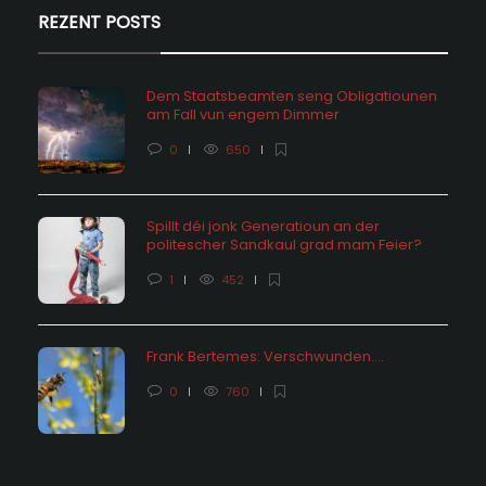
REZENT POSTS
Dem Staatsbeamten seng Obligatiounen
am Fall vun engem Dimmer
0
650
Spillt déi jonk Generatioun an der
politescher Sandkaul grad mam Feier?
1
452
Frank Bertemes: Verschwunden….
0
760