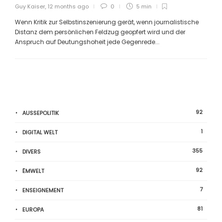
Guy Kaiser
,
12 months ago
0
5 min
Wenn Kritik zur Selbstinszenierung gerät, wenn journalistische
Distanz dem persönlichen Feldzug geopfert wird und der
Anspruch auf Deutungshoheit jede Gegenrede...
92
AUSSEPOLITIK
1
DIGITAL WELT
355
DIVERS
92
ËMWELT
7
ENSEIGNEMENT
81
EUROPA