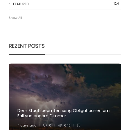
124
FEATURED
Show All
REZENT POSTS
Dem Staatsbeamten seng Obligatiounen am
Fall vun engem Dimmer
4 days ago
0
643