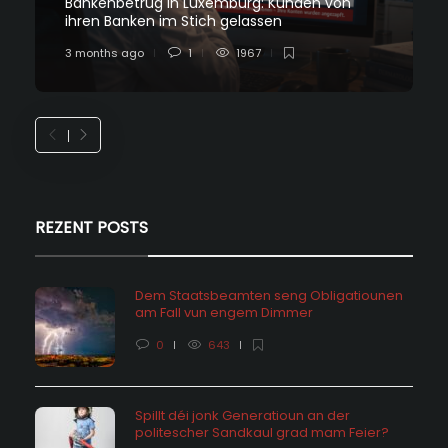
Bankenbetrug in Luxemburg: Kunden von
ihren Banken im Stich gelassen
3 months ago
1
1967
REZENT POSTS
Dem Staatsbeamten seng Obligatiounen
am Fall vun engem Dimmer
0
643
Spillt déi jonk Generatioun an der
politescher Sandkaul grad mam Feier?