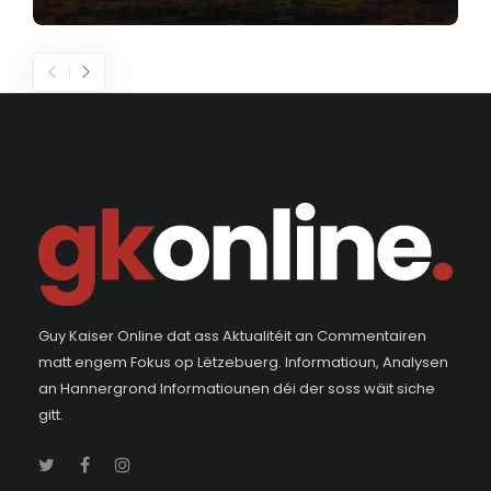
Guy Kaiser Online dat ass Aktualitéit an Commentairen
matt engem Fokus op Lëtzebuerg. Informatioun, Analysen
an Hannergrond Informatiounen déi der soss wäit siche
gitt.