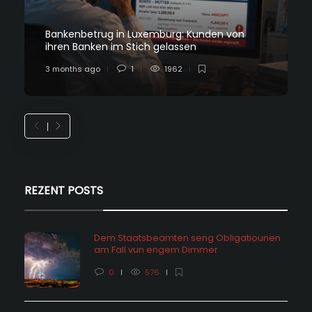
Bankenbetrug in Luxemburg: Kunden von
ihren Banken im Stich gelassen
3 months ago
1
1962
REZENT POSTS
Dem Staatsbeamten seng Obligatiounen
am Fall vun engem Dimmer
0
576