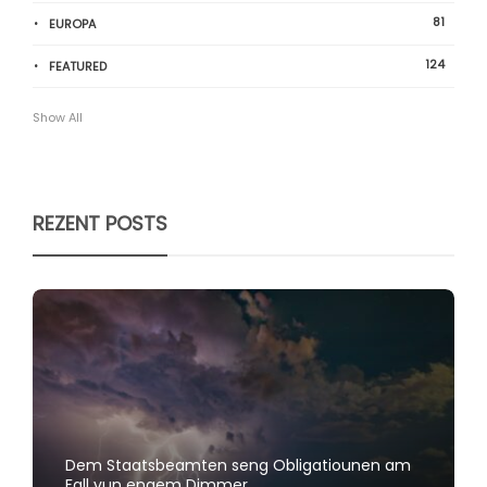
81
EUROPA
124
FEATURED
Show All
REZENT POSTS
Dem Staatsbeamten seng Obligatiounen am
Fall vun engem Dimmer