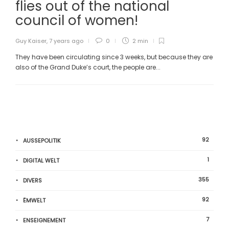
flies out of the national
council of women!
Guy Kaiser
,
7 years ago
0
2 min
They have been circulating since 3 weeks, but because they are
also of the Grand Duke’s court, the people are...
92
AUSSEPOLITIK
1
DIGITAL WELT
355
DIVERS
92
ËMWELT
7
ENSEIGNEMENT