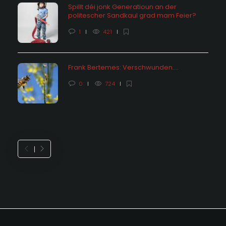
Spillt déi jonk Generatioun an der
politescher Sandkaul grad mam Feier?
1
421
Frank Bertemes: Verschwunden….
0
724