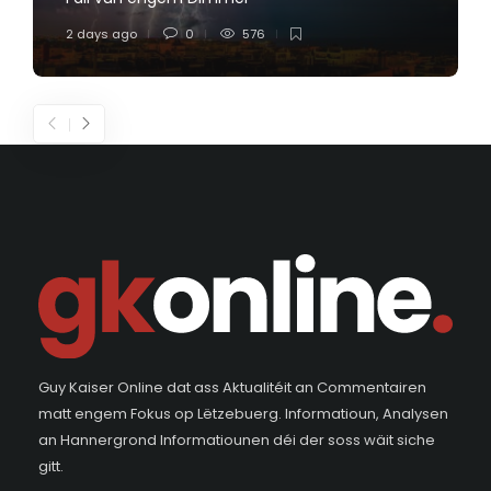
2 days ago
0
576
Guy Kaiser Online dat ass Aktualitéit an Commentairen
matt engem Fokus op Lëtzebuerg. Informatioun, Analysen
an Hannergrond Informatiounen déi der soss wäit siche
gitt.