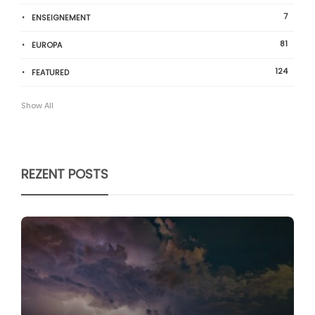
7
ENSEIGNEMENT
81
EUROPA
124
FEATURED
Show All
REZENT POSTS