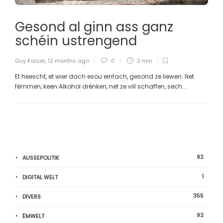
Gesond al ginn ass ganz
schéin ustrengend
Guy Kaiser
,
12 months ago
0
3 min
Et heescht, et wier dach esou einfach, gesond ze liewen. Net
fëmmen, keen Alkohol drénken, net ze vill schaffen, sech...
92
AUSSEPOLITIK
1
DIGITAL WELT
355
DIVERS
92
ËMWELT