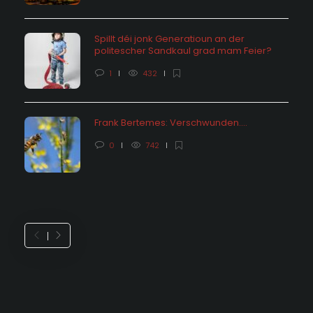
Spillt déi jonk Generatioun an der
politescher Sandkaul grad mam Feier?
1
432
Frank Bertemes: Verschwunden….
0
742