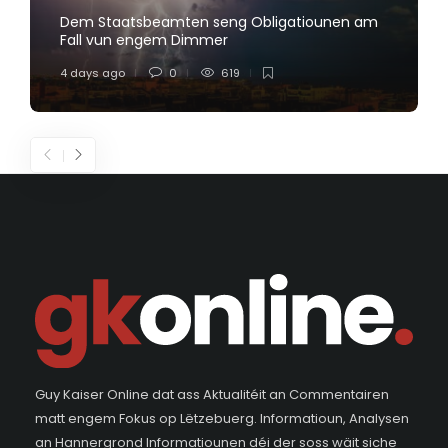
Dem Staatsbeamten seng Obligatiounen am
Fall vun engem Dimmer
4 days ago
0
619
Guy Kaiser Online dat ass Aktualitéit an Commentairen
matt engem Fokus op Lëtzebuerg. Informatioun, Analysen
an Hannergrond Informatiounen déi der soss wäit siche