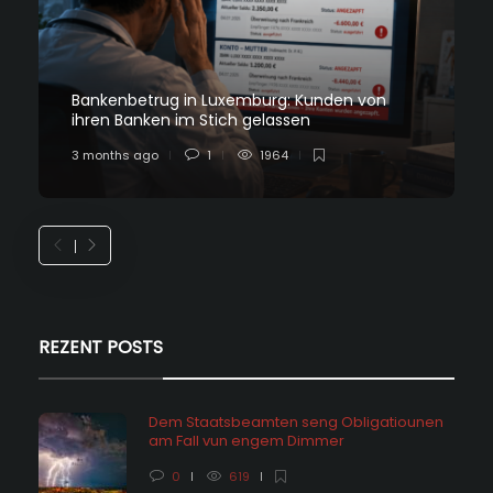
Bankenbetrug in Luxemburg: Kunden von
ihren Banken im Stich gelassen
3 months ago
1
1964
REZENT POSTS
Dem Staatsbeamten seng Obligatiounen
am Fall vun engem Dimmer
0
619