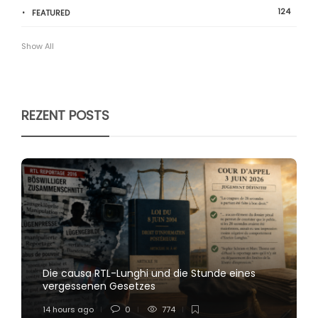
124
FEATURED
Show All
REZENT POSTS
Die causa RTL-Lunghi und die Stunde eines
vergessenen Gesetzes
14 hours ago
0
774