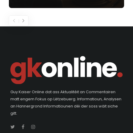
Guy Kaiser Online dat ass Aktualitéit an Commentairen
matt engem Fokus op Lëtzebuerg. Informatioun, Analysen
an Hannergrond Informatiounen déi der soss wäit siche
gitt.