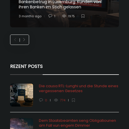
Bankenbetrug in Luxemburg: Kunden von
ihren Banken im Stich gelassen
3 months ago
1
1975
REZENT POSTS
Die causa RTL-Lunghi und die Stunde eines
vergessenen Gesetzes
0
774
Dem Staatsbeamten seng Obligatiounen
am Fall vun engem Dimmer