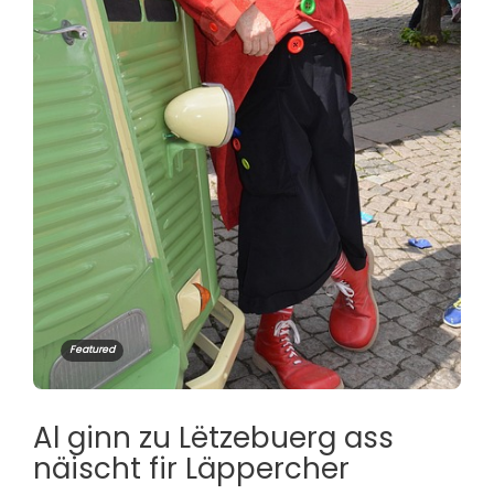
Featured
Al ginn zu Lëtzebuerg ass
näischt fir Läppercher