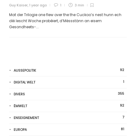
Guy Kaiser
,
1 year ago
1
3 min
Mat der Trilogie one flew over the the Cuckoo’s nest hunn ech
déi lescht Woche probéiert, d’Mëssstänn an eisem
Gesondheets-...
92
AUSSEPOLITIK
1
DIGITAL WELT
355
DIVERS
92
ËMWELT
7
ENSEIGNEMENT
81
EUROPA