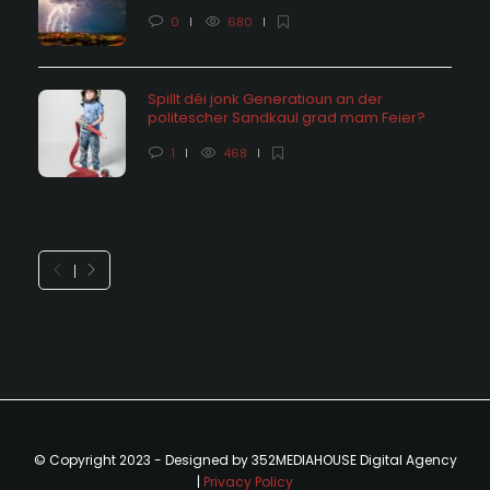
0
680
Spillt déi jonk Generatioun an der
politescher Sandkaul grad mam Feier?
1
468
© Copyright 2023 - Designed by 352MEDIAHOUSE Digital Agency
|
Privacy Policy