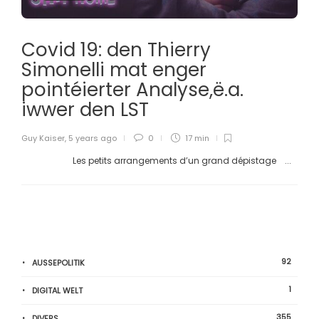
Covid 19: den Thierry
Simonelli mat enger
pointéierter Analyse,ë.a.
iwwer den LST
Guy Kaiser
,
5 years ago
0
17 min
Les petits arrangements d’un grand dépistage ...
92
AUSSEPOLITIK
1
DIGITAL WELT
355
DIVERS