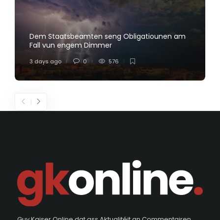
Dem Staatsbeamten seng Obligatiounen am
Fall vun engem Dimmer
3 days ago
0
576
Guy Kaiser Online dat ass Aktualitéit an Commentairen