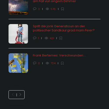
am Fall vun engem Dimmer
0
576
Spillt déi jonk Generatioun an der
politescher Sandkaul grad mam Feier?
1
421
Frank Bertemes: Verschwunden….
0
724