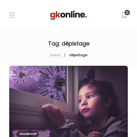
0
Tag:
dépistage
Home
dépistage
Gesellschaft