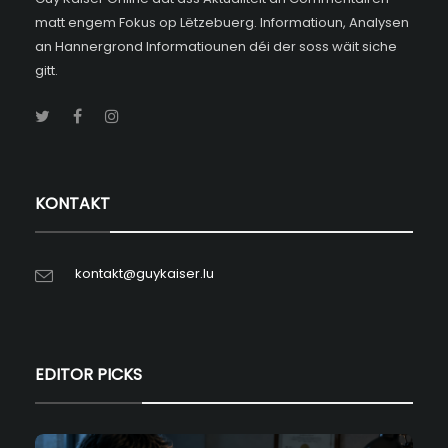
matt engem Fokus op Lëtzebuerg. Informatioun, Analysen
an Hannergrond Informatiounen déi der soss wäit siche
gitt.
KONTAKT
kontakt@guykaiser.lu
EDITOR PICKS