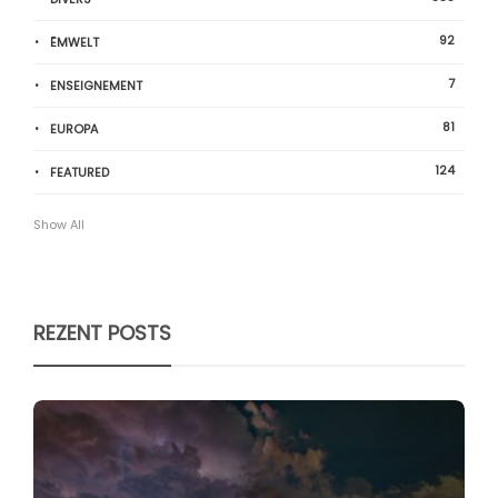
92
ËMWELT
7
ENSEIGNEMENT
81
EUROPA
124
FEATURED
Show All
REZENT POSTS