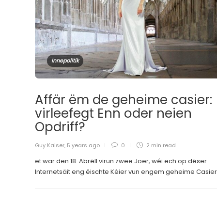
Innepolitik
Affär ëm de geheime casier:
virleefegt Enn oder neien
Opdriff?
Guy Kaiser
,
5 years ago
0
2 min
read
et war den 18. Abrëll virun zwee Joer, wéi ech op dëser
Internetsäit eng éischte Kéier vun engem geheime Casier.