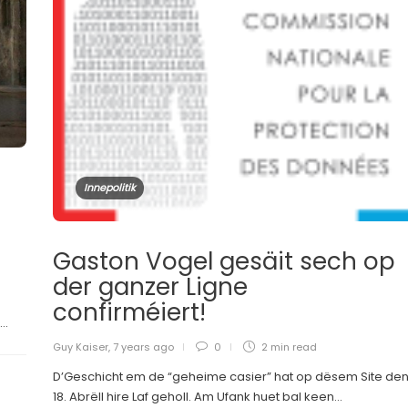
Innepolitik
Gaston Vogel gesäit sech op
der ganzer Ligne
confirméiert!
..
Guy Kaiser
,
7 years ago
0
2 min
read
D’Geschicht em de “geheime casier” hat op dësem Site de
18. Abrëll hire Laf geholl. Am Ufank huet bal keen...