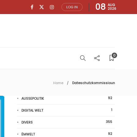
08
AUG
LOG IN
2026
0
Home
Dateschutzkommissioun
92
AUSSEPOLITIK
1
DIGITAL WELT
355
DIVERS
92
ËMWELT