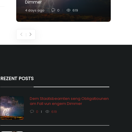
Dimmer
Feier
4 days ago
0
619
6 days
REZENT POSTS
Dem Staatsbeamten seng Obligatiounen
am Fall vun engem Dimmer
0
619