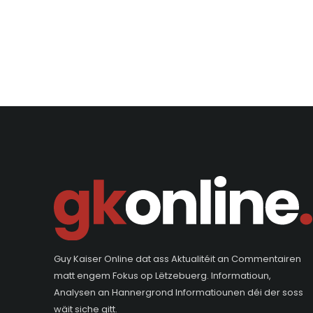
Guy Kaiser Online dat ass Aktualitéit an Commentairen
matt engem Fokus op Lëtzebuerg. Informatioun,
Analysen an Hannergrond Informatiounen déi der soss
wäit siche gitt.