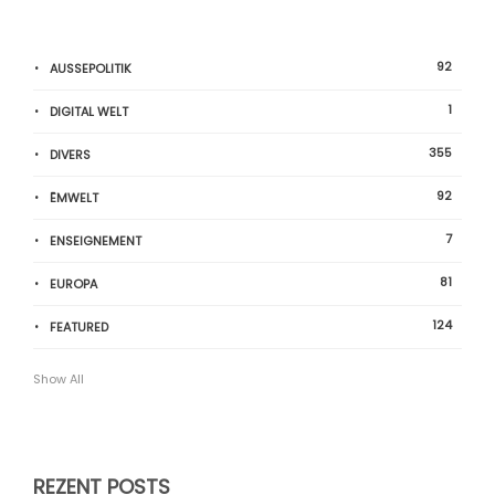
92
AUSSEPOLITIK
1
DIGITAL WELT
355
DIVERS
92
ËMWELT
7
ENSEIGNEMENT
81
EUROPA
124
FEATURED
Show All
REZENT POSTS