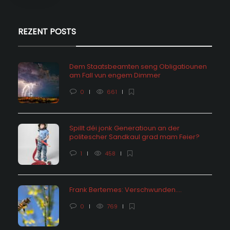
REZENT POSTS
Dem Staatsbeamten seng Obligatiounen
am Fall vun engem Dimmer
0
661
Spillt déi jonk Generatioun an der
politescher Sandkaul grad mam Feier?
1
458
Frank Bertemes: Verschwunden….
0
769