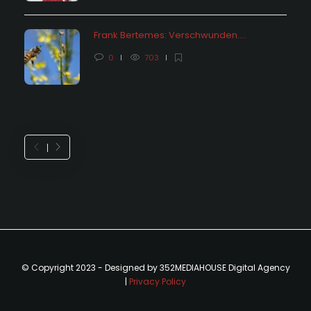
Frank Bertemes: Verschwunden….
0
703
© Copyright 2023 - Designed by 352MEDIAHOUSE Digital Agency
|
Privacy Policy