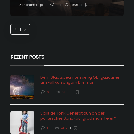
3 months ago
1
1956
REZENT POSTS
Dem Staatsbeamten seng Obligatiounen
am Fall vun engem Dimmer
0
536
Spillt déi jonk Generatioun an der
politescher Sandkaul grad mam Feier?
1
407