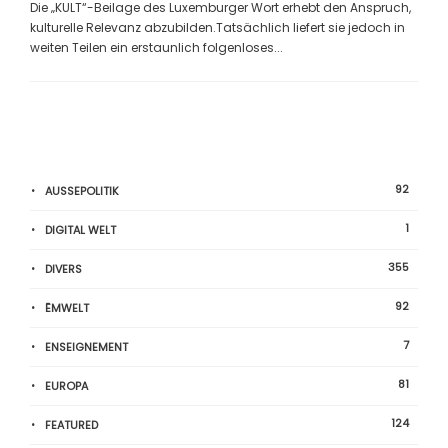
Die „KULT“-Beilage des Luxemburger Wort erhebt den Anspruch,
kulturelle Relevanz abzubilden.Tatsächlich liefert sie jedoch in
weiten Teilen ein erstaunlich folgenloses...
92
AUSSEPOLITIK
1
DIGITAL WELT
355
DIVERS
92
ËMWELT
7
ENSEIGNEMENT
81
EUROPA
124
FEATURED