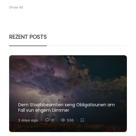
Show All
REZENT POSTS
Dem Staatsbeamten seng Obligatiounen am
Fall vun engem Dimmer
2 days ago
0
536