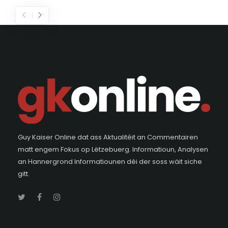
Guy Kaiser Online dat ass Aktualitéit an Commentairen
matt engem Fokus op Lëtzebuerg. Informatioun, Analysen
an Hannergrond Informatiounen déi der soss wäit siche
gitt.