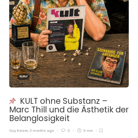
Kultur
KULT ohne Substanz –
Marc Thill und die Ästhetik der
Belanglosigkeit
Guy Kaiser
,
3 months ago
0
5 min