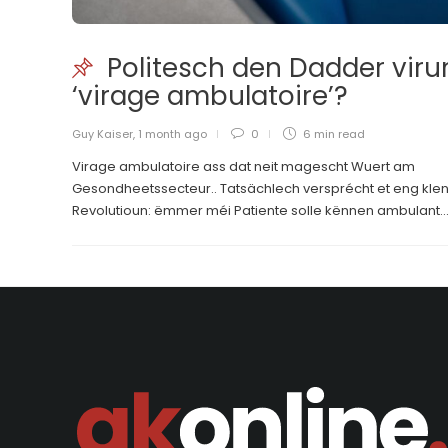
Politesch den Dadder vir
‘virage ambulatoire’?
Guy Kaiser
,
1 month ago
0
6 min
read
Virage ambulatoire ass dat neit magescht Wuert am
Gesondheetssecteur.. Tatsächlech versprécht et eng kle
Revolutioun: ëmmer méi Patiente solle kënnen ambulant..