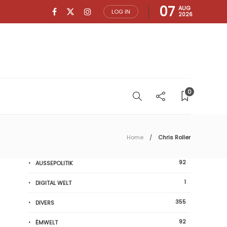
07
AUG
LOG IN
2026
0
Home
Chris Roller
92
AUSSEPOLITIK
1
DIGITAL WELT
355
DIVERS
92
ËMWELT