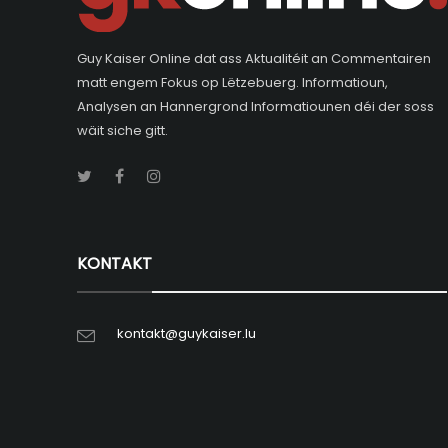
Guy Kaiser Online dat ass Aktualitéit an Commentairen
matt engem Fokus op Lëtzebuerg. Informatioun,
Analysen an Hannergrond Informatiounen déi der soss
wäit siche gitt.
KONTAKT
kontakt@guykaiser.lu