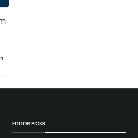
um
ng
.
EDITOR PICKS