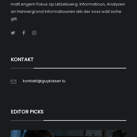
matt engem Fokus op Lëtzebuerg. Informatioun, Analysen
an Hannergrond Informatiounen déi der soss wäit siche
gitt.
KONTAKT
kontakt@guykaiser.lu
EDITOR PICKS