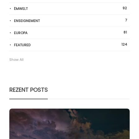
92
ËMWELT
7
ENSEIGNEMENT
81
EUROPA
124
FEATURED
Show All
REZENT POSTS