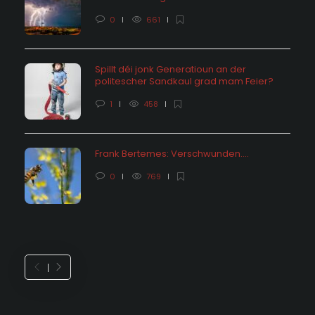
0
661
Spillt déi jonk Generatioun an der
politescher Sandkaul grad mam Feier?
1
458
Frank Bertemes: Verschwunden….
0
769