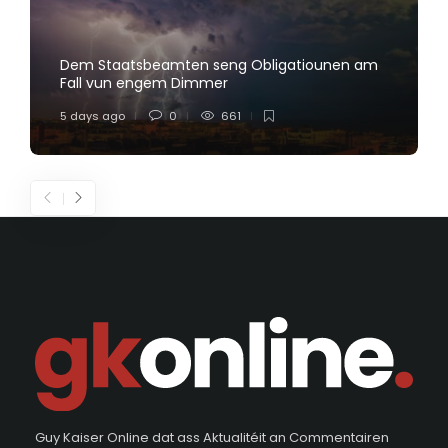
Dem Staatsbeamten seng Obligatiounen am
Fall vun engem Dimmer
5 days ago
0
661
Guy Kaiser Online dat ass Aktualitéit an Commentairen