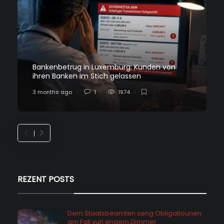
Bankenbetrug in Luxemburg: Kunden von
ihren Banken im Stich gelassen
3 months ago
1
1974
REZENT POSTS
Dem Staatsbeamten seng Obligatiounen
am Fall vun engem Dimmer