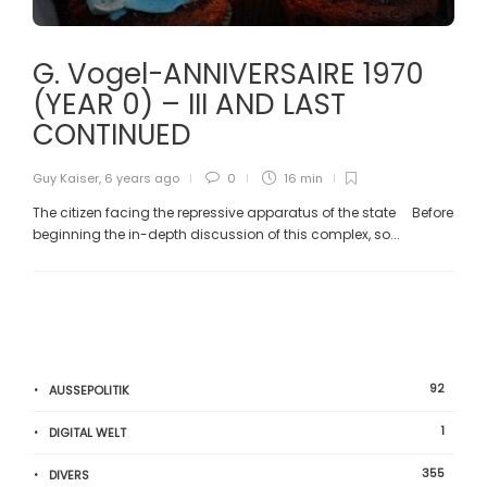
G. Vogel-ANNIVERSAIRE 1970
(YEAR 0) – III AND LAST
CONTINUED
Guy Kaiser
,
6 years ago
0
16 min
The citizen facing the repressive apparatus of the state Before
beginning the in-depth discussion of this complex, so...
92
AUSSEPOLITIK
1
DIGITAL WELT
355
DIVERS