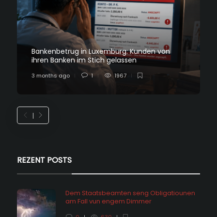
Bankenbetrug in Luxemburg: Kunden von
ihren Banken im Stich gelassen
3 months ago
1
1967
REZENT POSTS
Dem Staatsbeamten seng Obligatiounen
am Fall vun engem Dimmer