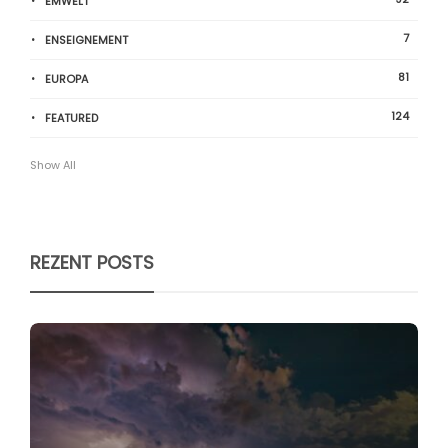
ËMWELT
7
ENSEIGNEMENT
81
EUROPA
124
FEATURED
Show All
REZENT POSTS