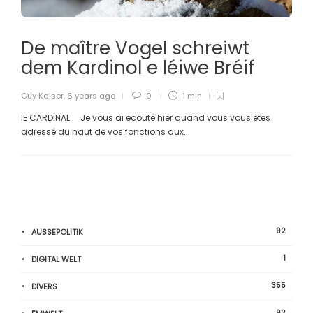
De maître Vogel schreiwt
dem Kardinol e léiwe Bréif
Guy Kaiser
,
6 years ago
0
1 min
lE CARDINAL Je vous ai écouté hier quand vous vous êtes
adressé du haut de vos fonctions aux...
92
AUSSEPOLITIK
1
DIGITAL WELT
355
DIVERS
92