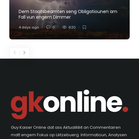
Dem Staatsbeamten seng Obligatiounen am
Fall vun engem Dimmer
4 days ago
0
630
Guy Kaiser Online dat ass Aktualitéit an Commentairen
matt engem Fokus op Lëtzebuerg. Informatioun, Analysen