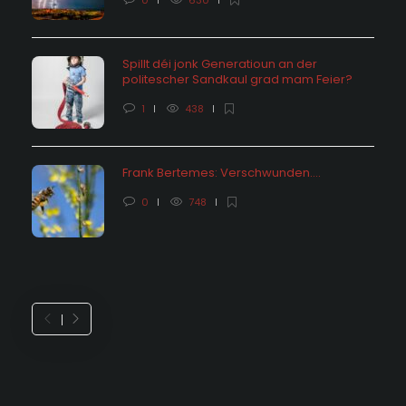
0
630
Spillt déi jonk Generatioun an der
politescher Sandkaul grad mam Feier?
1
438
Frank Bertemes: Verschwunden….
0
748