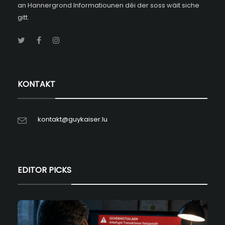
an Hannergrond Informatiounen déi der soss wäit siche
gitt.
KONTAKT
kontakt@guykaiser.lu
EDITOR PICKS