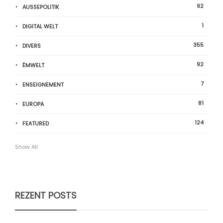
92
AUSSEPOLITIK
1
DIGITAL WELT
355
DIVERS
92
ËMWELT
7
ENSEIGNEMENT
81
EUROPA
124
FEATURED
Show All
REZENT POSTS