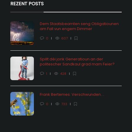
REZENT POSTS
Dem Staatsbeamten seng Obligatiounen
am Fall vun engem Dimmer
0
607
Spillt déi jonk Generatioun an der
politescher Sandkaul grad mam Feier?
1
428
Frank Bertemes: Verschwunden….
0
733