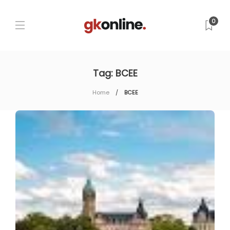
0
Tag:
BCEE
Home
BCEE