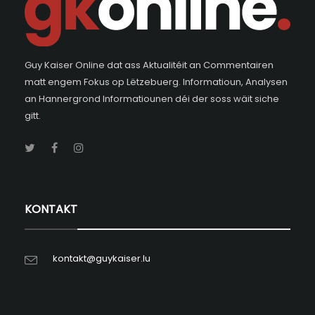
Guy Kaiser Online dat ass Aktualitéit an Commentairen
matt engem Fokus op Lëtzebuerg. Informatioun, Analysen
an Hannergrond Informatiounen déi der soss wäit siche
gitt.
KONTAKT
kontakt@guykaiser.lu