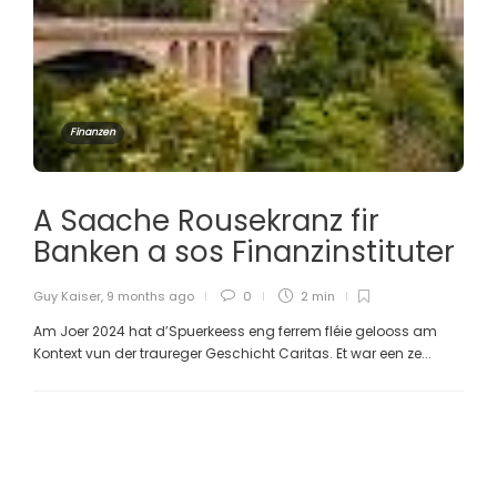
Finanzen
A Saache Rousekranz fir
Banken a sos Finanzinstituter
Guy Kaiser
,
9 months ago
0
2 min
Am Joer 2024 hat d’Spuerkeess eng ferrem fléie gelooss am
Kontext vun der traureger Geschicht Caritas. Et war een ze...