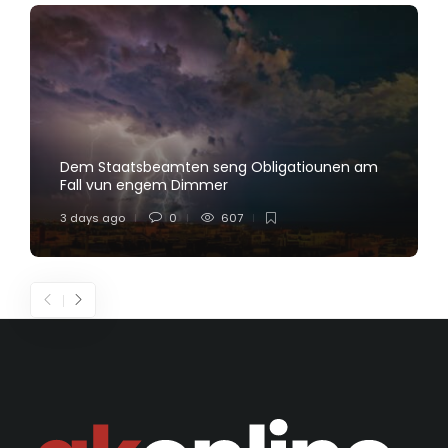
Dem Staatsbeamten seng Obligatiounen am
Fall vun engem Dimmer
3 days ago
0
607