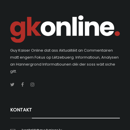
Guy Kaiser Online dat ass Aktualitéit an Commentairen
matt engem Fokus op Lëtzebuerg. Informatioun, Analysen
an Hannergrond Informatiounen déi der soss wäit siche
gitt.
KONTAKT