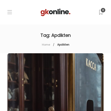
0
Tag:
Apdikten
Home
Apdikten