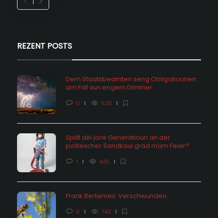
REZENT POSTS
Dem Staatsbeamten seng Obligatiounen
am Fall vun engem Dimmer
0
625
Spillt déi jonk Generatioun an der
politescher Sandkaul grad mam Feier?
1
435
Frank Bertemes: Verschwunden….
0
742