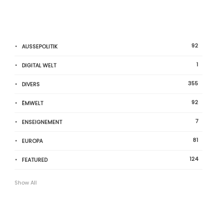
92
AUSSEPOLITIK
1
DIGITAL WELT
355
DIVERS
92
ËMWELT
7
ENSEIGNEMENT
81
EUROPA
124
FEATURED
Show All