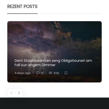
REZENT POSTS
Dem Staatsbeamten seng Obligatiounen am
Fall vun engem Dimmer
4 days ago
0
625