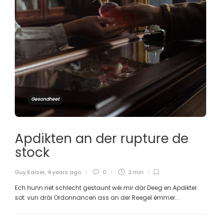
Gesondheet
Apdikten an der rupture de
stock
Guy Kaiser
,
4 years ago
0
2 min
Ech hunn net schlecht gestaunt wéi mir där Deeg en Apdikter
sot: vun dräi Ordonnancen ass an der Reegel ëmmer...