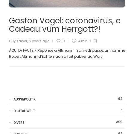
Gaston Vogel: coronavirus, e
Cadeau vum Herrgott?!
Guy Kaiser
,
6 years ago
0
4 min
ÀQUI LA FAUTE ? Réponse à Altmann Samedi passé, un nommé
Robert Altmann d’Echternach a fait publier au Wort...
92
AUSSEPOLITIK
1
DIGITAL WELT
355
DIVERS
92