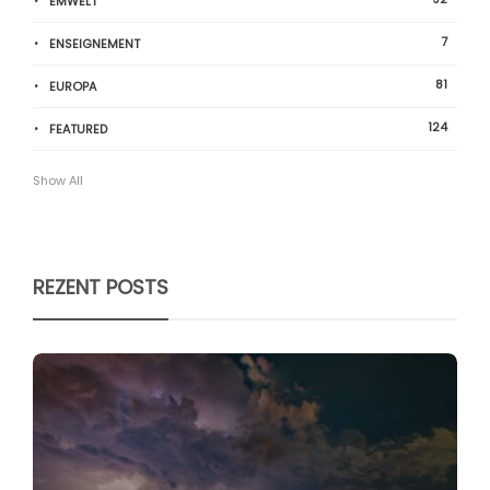
ËMWELT
7
ENSEIGNEMENT
81
EUROPA
124
FEATURED
Show All
REZENT POSTS