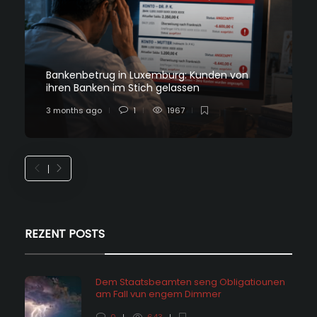
Bankenbetrug in Luxemburg: Kunden von
ihren Banken im Stich gelassen
3 months ago
1
1967
REZENT POSTS
Dem Staatsbeamten seng Obligatiounen
am Fall vun engem Dimmer