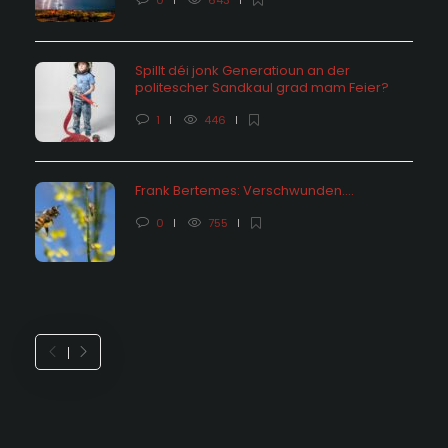
0
643
Spillt déi jonk Generatioun an der
politescher Sandkaul grad mam Feier?
1
446
Frank Bertemes: Verschwunden….
0
755