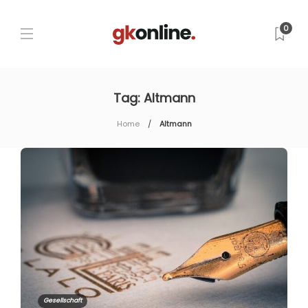
0
Tag:
Altmann
Home
Altmann
Gesellschaft