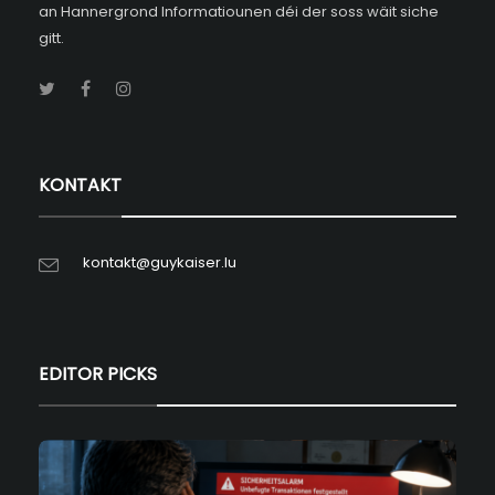
an Hannergrond Informatiounen déi der soss wäit siche
gitt.
KONTAKT
kontakt@guykaiser.lu
EDITOR PICKS