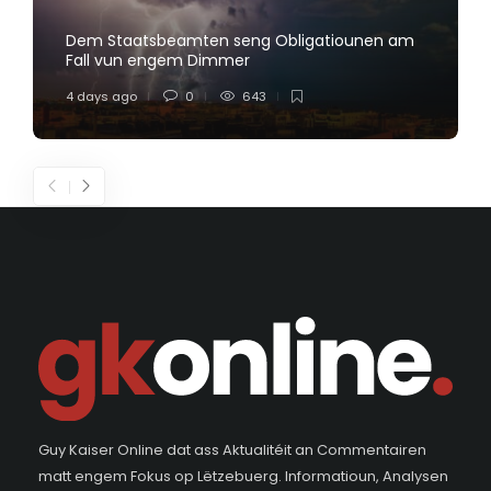
Dem Staatsbeamten seng Obligatiounen am
Fall vun engem Dimmer
4 days ago
0
643
Guy Kaiser Online dat ass Aktualitéit an Commentairen
matt engem Fokus op Lëtzebuerg. Informatioun, Analysen