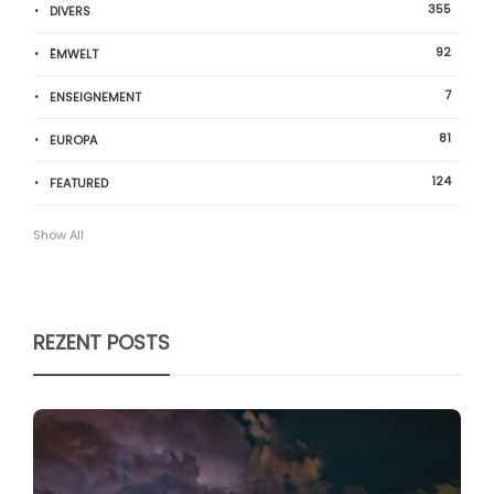
355
DIVERS
92
ËMWELT
7
ENSEIGNEMENT
81
EUROPA
124
FEATURED
Show All
REZENT POSTS