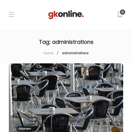
0
Tag:
administrations
Home
administrations
Finanzen