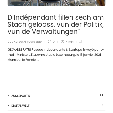
D’Indépendant fillen sech am
Stach gelooss, vun der Politik,
vun de Verwaltungen¨
Guy Kaiser
,
6 years ago
0
4 min
GIOVANNI PATRI Rescue Independents & Startups Envoyé par e-
mail : Ministere.Etat@me.etat.lu Luxembourg, le 13 janvier 2021
Monsieur le Premier...
92
AUSSEPOLITIK
1
DIGITAL WELT