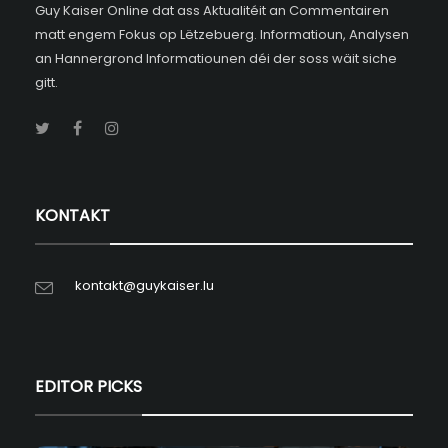
Guy Kaiser Online dat ass Aktualitéit an Commentairen
matt engem Fokus op Lëtzebuerg. Informatioun, Analysen
an Hannergrond Informatiounen déi der soss wäit siche
gitt.
KONTAKT
kontakt@guykaiser.lu
EDITOR PICKS