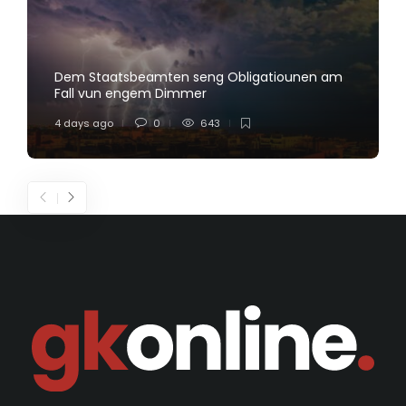
Dem Staatsbeamten seng Obligatiounen am
Fall vun engem Dimmer
4 days ago
0
643