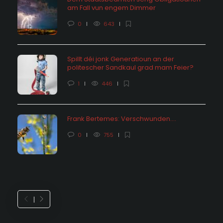
am Fall vun engem Dimmer
0
643
Spillt déi jonk Generatioun an der
politescher Sandkaul grad mam Feier?
1
446
Frank Bertemes: Verschwunden….
0
755