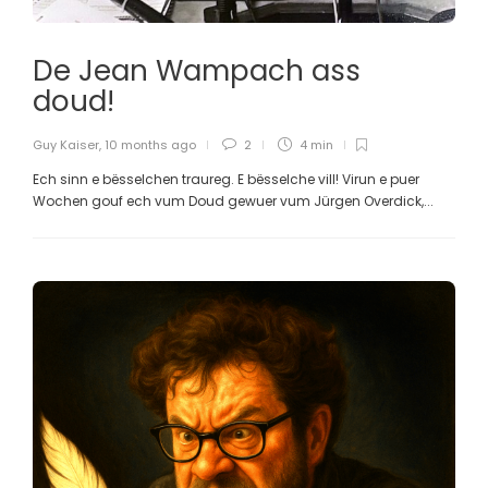
De Jean Wampach ass
doud!
Guy Kaiser
,
10 months ago
2
4 min
Ech sinn e bësselchen traureg. E bësselche vill! Virun e puer
Wochen gouf ech vum Doud gewuer vum Jürgen Overdick,...