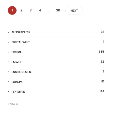
1
2
3
4
…
36
NEXT
92
AUSSEPOLITIK
1
DIGITAL WELT
355
DIVERS
92
ËMWELT
7
ENSEIGNEMENT
81
EUROPA
124
FEATURED
Show All