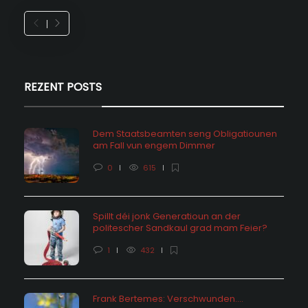
REZENT POSTS
Dem Staatsbeamten seng Obligatiounen
am Fall vun engem Dimmer
0
615
Spillt déi jonk Generatioun an der
politescher Sandkaul grad mam Feier?
1
432
Frank Bertemes: Verschwunden….