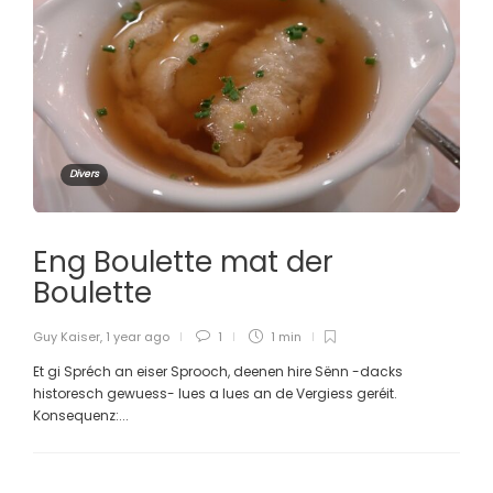
Divers
Eng Boulette mat der
Boulette
Guy Kaiser
,
1 year ago
1
1 min
Et gi Spréch an eiser Sprooch, deenen hire Sënn -dacks
historesch gewuess- lues a lues an de Vergiess geréit.
Konsequenz:...