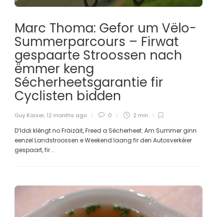
Marc Thoma: Gefor um Vëlo-
Summerparcours – Firwat
gespaarte Stroossen nach
ëmmer keng
Sécherheetsgarantie fir
Cyclisten bidden
Guy Kaiser
,
12 months ago
0
2 min
D’Iddi kléngt no Fräizäit, Freed a Sécherheet: Am Summer ginn
eenzel Landstroossen e Weekend laang fir den Autosverkéier
gespaart, fir...