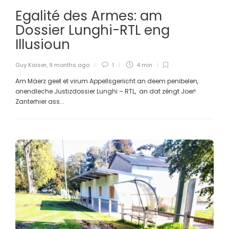
Egalité des Armes: am
Dossier Lunghi-RTL eng
Illusioun
Guy Kaiser
,
9 months ago
1
4 min
Am Mäerz geet et virum Appellsgeriicht an deem penibelen,
onendleche Justizdossier Lunghi – RTL, an dat zéngt Joer!
Zanterhier ass...