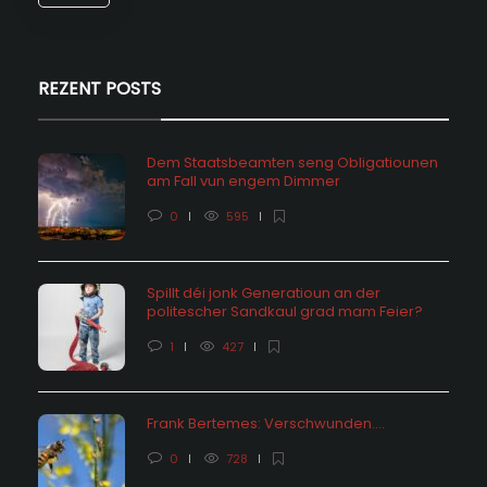
REZENT POSTS
Dem Staatsbeamten seng Obligatiounen
am Fall vun engem Dimmer
0
595
Spillt déi jonk Generatioun an der
politescher Sandkaul grad mam Feier?
1
427
Frank Bertemes: Verschwunden….
0
728