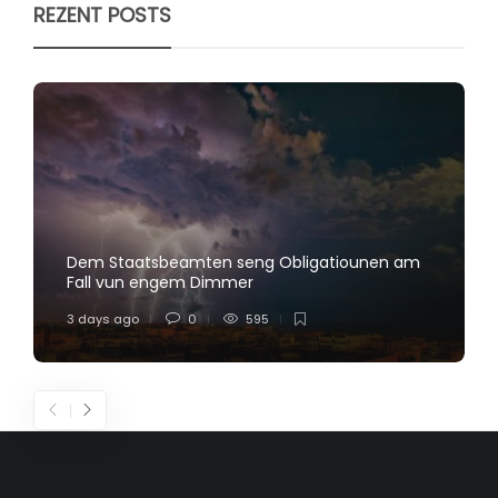
REZENT POSTS
Dem Staatsbeamten seng Obligatiounen am
Fall vun engem Dimmer
3 days ago
0
595