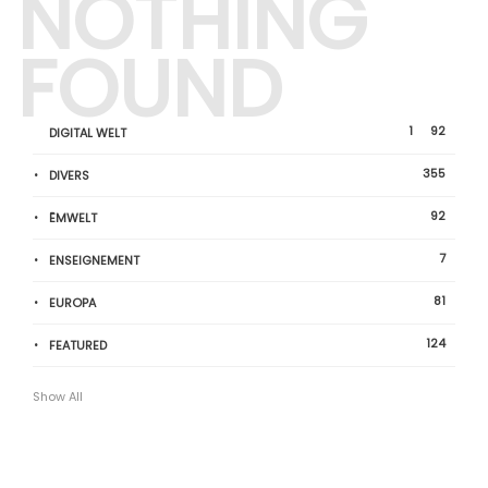
NOTHING
FOUND
1
92
DIGITAL WELT
355
DIVERS
92
ËMWELT
7
ENSEIGNEMENT
81
EUROPA
124
FEATURED
Show All