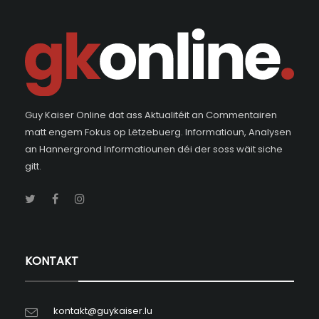
Guy Kaiser Online dat ass Aktualitéit an Commentairen
matt engem Fokus op Lëtzebuerg. Informatioun, Analysen
an Hannergrond Informatiounen déi der soss wäit siche
gitt.
KONTAKT
kontakt@guykaiser.lu