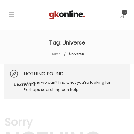
0
Tag:
Universe
Home
Universe
NOTHING FOUND
It seems we can’t find what you’re looking for.
AUSSEPOLITIK
Perhaps searching can help.
Sorry