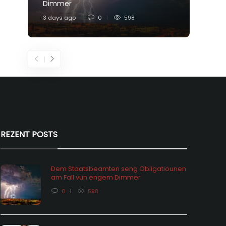
Dimmer
Feier
3 days ago
0
598
5 days
REZENT POSTS
Dem Staatsbeamten seng Obligatiounen
am Fall vun engem Dimmer
0
598