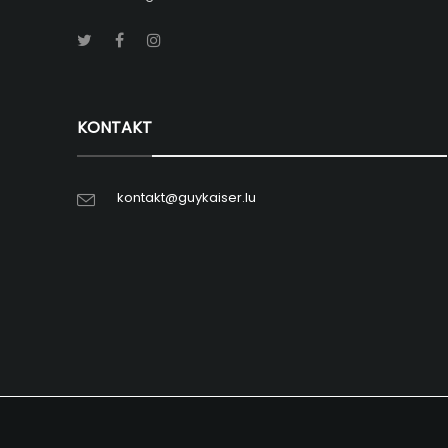
KONTAKT
kontakt@guykaiser.lu