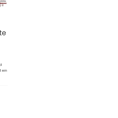
te
nd
 ein