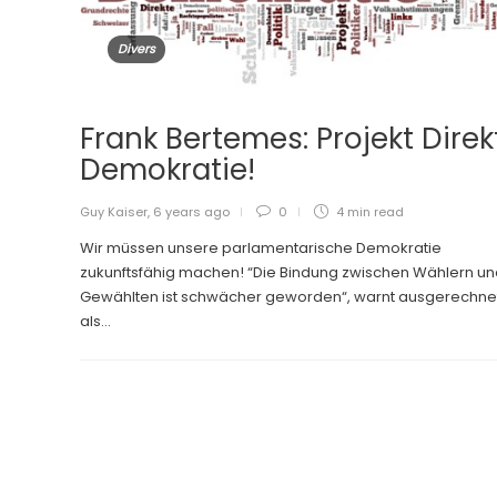
Divers
Frank Bertemes: Projekt Direk
Demokratie!
Guy Kaiser
,
6 years ago
0
4 min
read
Wir müssen unsere parlamentarische Demokratie
zukunftsfähig machen! “Die Bindung zwischen Wählern u
Gewählten ist schwächer geworden“, warnt ausgerechnet
als...