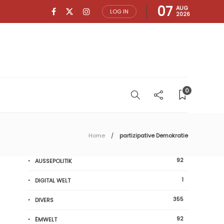
07
AUG
LOG IN
2026
0
Home
partizipative Demokratie
92
AUSSEPOLITIK
1
DIGITAL WELT
355
DIVERS
92
ËMWELT