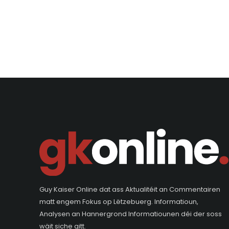
Guy Kaiser Online dat ass Aktualitéit an Commentairen
matt engem Fokus op Lëtzebuerg. Informatioun,
Analysen an Hannergrond Informatiounen déi der soss
wäit siche gitt.