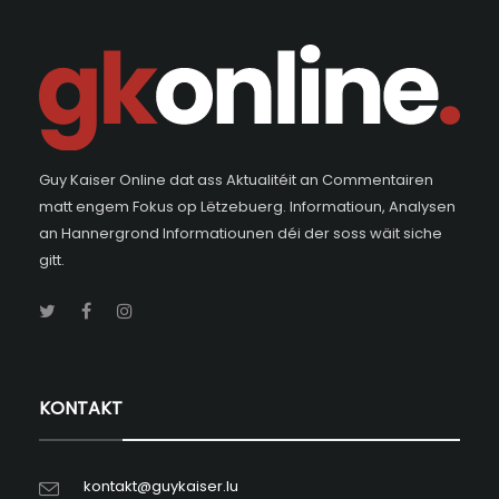
Guy Kaiser Online dat ass Aktualitéit an Commentairen
matt engem Fokus op Lëtzebuerg. Informatioun, Analysen
an Hannergrond Informatiounen déi der soss wäit siche
gitt.
KONTAKT
kontakt@guykaiser.lu