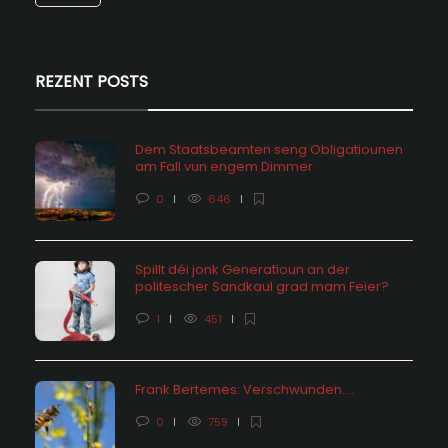
REZENT POSTS
Dem Staatsbeamten seng Obligatiounen
am Fall vun engem Dimmer
0
646
Spillt déi jonk Generatioun an der
politescher Sandkaul grad mam Feier?
1
451
Frank Bertemes: Verschwunden….
0
759