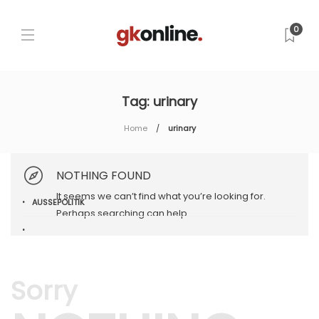
0
Tag:
urinary
Home
urinary
NOTHING FOUND
It seems we can’t find what you’re looking for.
AUSSEPOLITIK
Perhaps searching can help.
Sorry