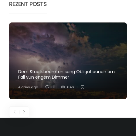
REZENT POSTS
Dem Staatsbeamten seng Obligatiounen am
Fall vun engem Dimmer
4 days ago
0
646