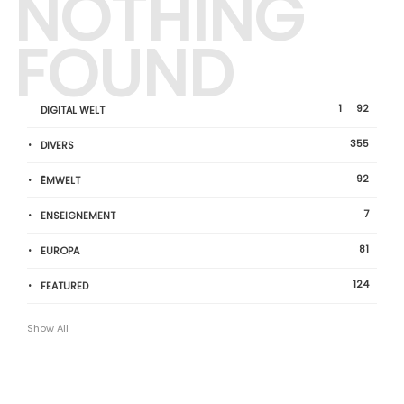
NOTHING
FOUND
1
92
DIGITAL WELT
355
DIVERS
92
ËMWELT
7
ENSEIGNEMENT
81
EUROPA
124
FEATURED
Show All