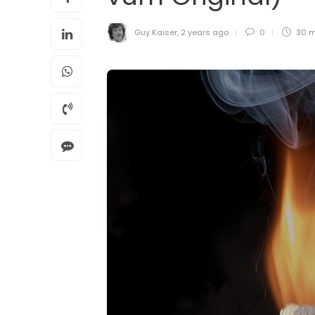
Guy Kaiser
,
2 years ago
0
30 m