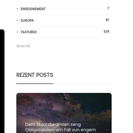
7
ENSEIGNEMENT
81
EUROPA
124
FEATURED
Show All
REZENT POSTS
Dem Staatsbeamten seng
Spillt
Obligatiounen am Fall vun engem
polit