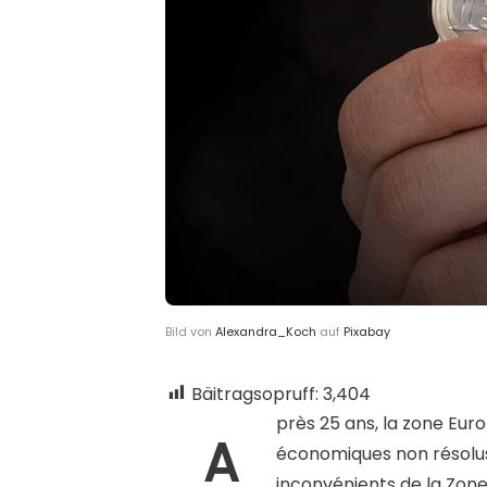
Bild von
Alexandra_Koch
auf
Pixabay
Bäitragsopruff:
3,404
près 25 ans, la zone Euro
A
économiques non résolus
inconvénients de la Zone