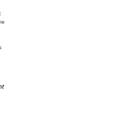
t
ne
s
nt