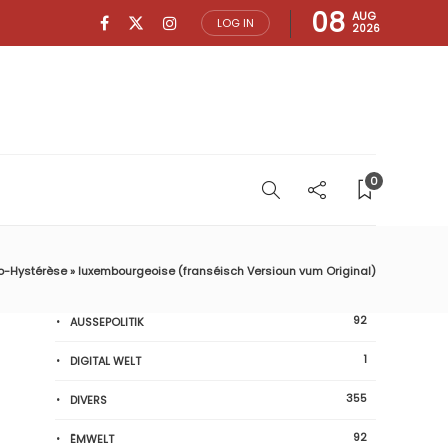
08
AUG
LOG IN
2026
0
uro-Hystérèse » luxembourgeoise (franséisch Versioun vum Original)
92
AUSSEPOLITIK
1
DIGITAL WELT
355
DIVERS
92
ËMWELT