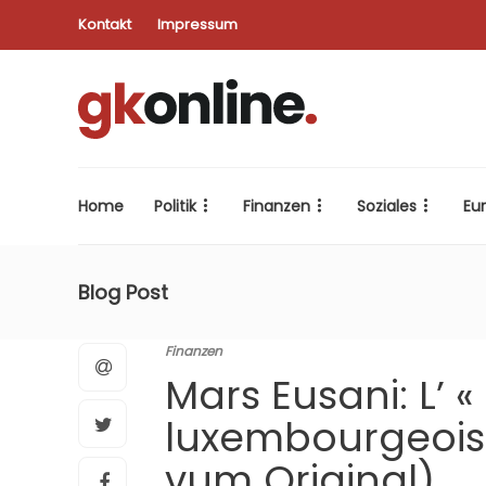
Kontakt
Impressum
Home
Politik
Finanzen
Soziales
Eu
Blog Post
Finanzen
Mars Eusani: L’ 
luxembourgeoise
vum Original)