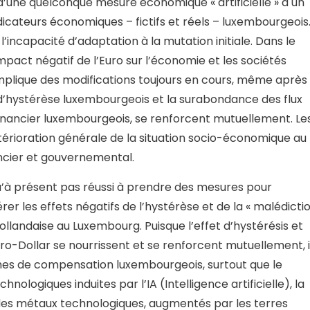
d’une quelconque mesure économique « artificielle » a un
icateurs économiques – fictifs et réels – luxembourgeois
 l’incapacité d’adaptation à la mutation initiale. Dans le
’impact négatif de l’Euro sur l’économie et les sociétés
plique des modifications toujours en cours, même après
fet d’hystérèse luxembourgeois et la surabondance des flux
r financier luxembourgeois, se renforcent mutuellement. Le
rioration générale de la situation socio-économique au
ncier et gouvernemental.
qu’à présent pas réussi à prendre des mesures pour
 les effets négatifs de l’hystérèse et de la « malédicti
ollandaise au Luxembourg. Puisque l’effet d’hystérésis et
o-Dollar se nourrissent et se renforcent mutuellement, i
mes de compensation luxembourgeois, surtout que le
nologiques induites par l’IA (Intelligence artificielle), la
e des métaux technologiques, augmentés par les terres