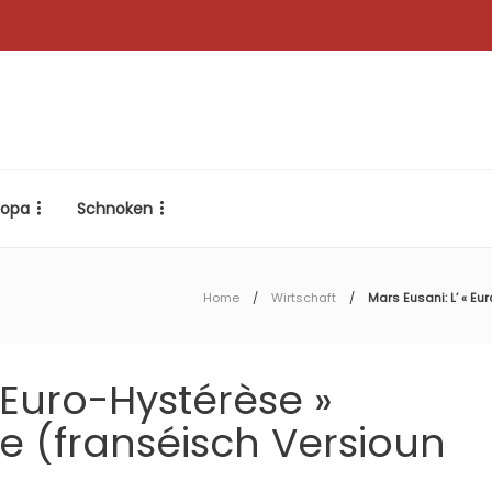
ropa
Schnoken
Home
Wirtschaft
Mars Eusani: L’ « E
« Euro-Hystérèse »
 (franséisch Versioun