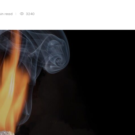
in
read
3240