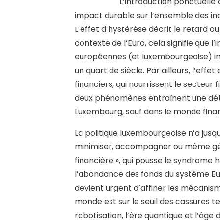
L’introduction ponctuelle 
impact durable sur l’ensemble des ind
L’effet d’hystérèse décrit le retard ou
contexte de l’Euro, cela signifie que l
européennes (et luxembourgeoise) im
un quart de siècle. Par ailleurs, l’ef
financiers, qui nourrissent le secteu
deux phénomènes entraînent une dété
Luxembourg, sauf dans le monde fina
La politique luxembourgeoise n’a jus
minimiser, accompagner ou même gérer
financière », qui pousse le syndrome h
l’abondance des fonds du système Eur
devient urgent d’affiner les mécanis
monde est sur le seuil des cassures tech
robotisation, l’ère quantique et l’âg