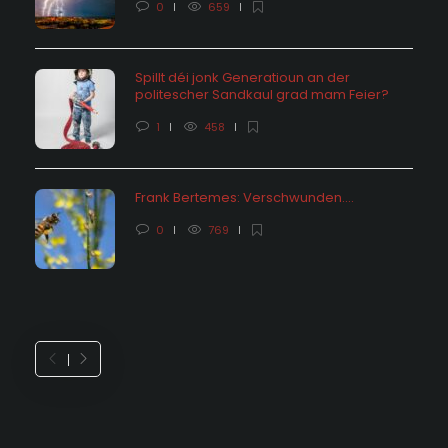
0
659
Spillt déi jonk Generatioun an der
politescher Sandkaul grad mam Feier?
1
458
Frank Bertemes: Verschwunden….
0
769