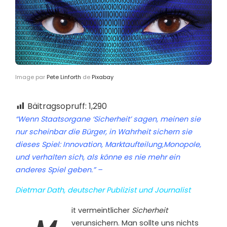
Image par
Pete Linforth
de
Pixabay
Bäitragsopruff:
1,290
“Wenn Staatsorgane ‘Sicherheit’ sagen, meinen sie
nur scheinbar die Bürger, in Wahrheit sichern sie
dieses Spiel: Innovation, Marktaufteilung,Monopole,
und verhalten sich, als könne es nie mehr ein
anderes Spiel geben.” –
Dietmar Dath, deutscher Publizist und Journalist
it vermeintlicher
Sicherheit
verunsichern. Man sollte uns nichts