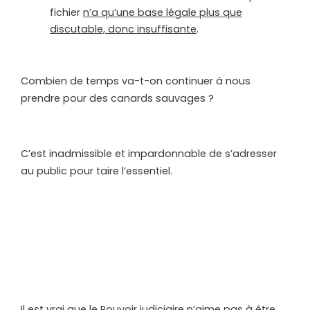
fichier
n’a qu’une base légale plus que
discutable, donc insuffisante
.
Combien de temps va-t-on continuer à nous
prendre pour des canards sauvages ?
C’est inadmissible et impardonnable de s’adresser
au public pour taire l’essentiel.
Il est vrai que le Pouvoir judiciaire n’aime pas à être