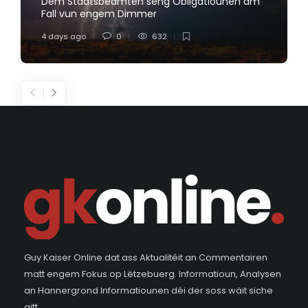
Dem Staatsbeamten seng Obligatiounen am
Fall vun engem Dimmer
4 days ago
0
632
Guy Kaiser Online dat ass Aktualitéit an Commentairen
matt engem Fokus op Lëtzebuerg. Informatioun, Analysen
an Hannergrond Informatiounen déi der soss wäit siche
gitt.