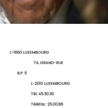
E L
L-1660 LUXEMBOURG
T 74, GRAND-RUE
B.P. 5
UXEMBOURG
.30.30
 25.00.86