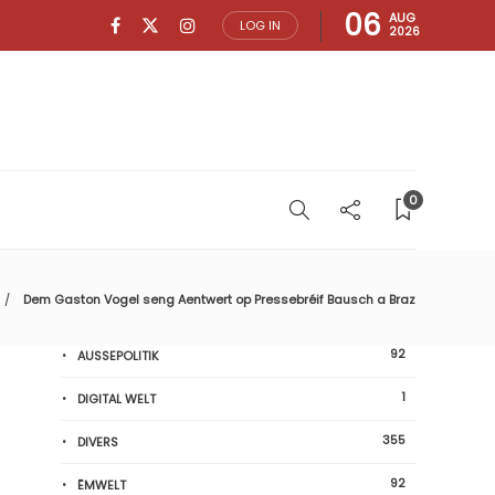
06
AUG
LOG IN
2026
0
Dem Gaston Vogel seng Aentwert op Pressebréif Bausch a Braz
92
AUSSEPOLITIK
1
DIGITAL WELT
355
DIVERS
92
ËMWELT