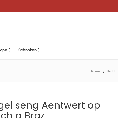
ropa
Schnoken
Home
Politik
el seng Aentwert op
sch a Braz