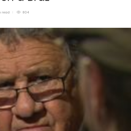
n
read
804