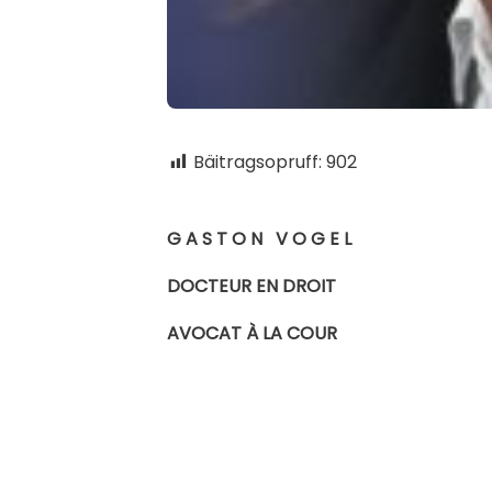
Bäitragsopruff:
902
G A S T O N V O G 
DOCTEUR EN DROI
AVOCAT À LA COUR
L-2010 L
Tél. 45
Téléfax :