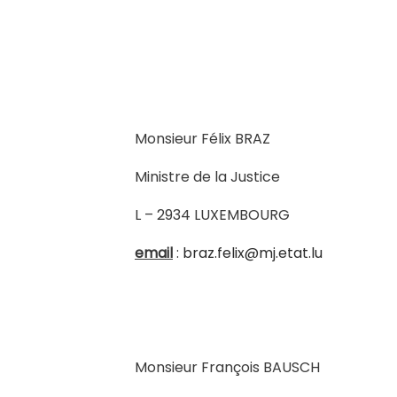
www.vo
Monsieur Félix BRAZ
Ministre de la Justice
L – 2934 LUXEMBOURG
email
:
braz.felix@mj.etat.lu
Monsieur François BAUSCH