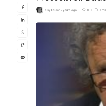
Guy Kaiser
,
7 years ago
0
4 mi