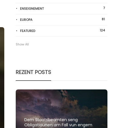
7
ENSEIGNEMENT
81
EUROPA
124
FEATURED
Show All
REZENT POSTS
Dem Staatsbeamten seng
Spillt
Obligatiounen am Fall vun engem
polit