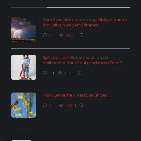
Dem Staatsbeamten seng Obligatiounen
am Fall vun engem Dimmer
0
650
Spillt déi jonk Generatioun an der
politescher Sandkaul grad mam Feier?
1
452
Frank Bertemes: Verschwunden….
0
760