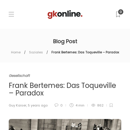
0
Blog Post
Home
Soziales
Frank Bertemes: Das Toqueville – Paradox
Gesellschaft
Frank Bertemes: Das Toqueville
– Paradox
Guy Kaiser
,
5 years ago
0
4 min
862