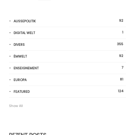
92
AUSSEPOLITIK
1
DIGITAL WELT
355
DIVERS
92
ËMWELT
7
ENSEIGNEMENT
81
EUROPA
124
FEATURED
Show All