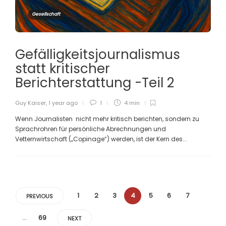
Gesellschaft
Gefälligkeitsjournalismus
statt kritischer
Berichterstattung -Teil 2
Guy Kaiser
,
1 year ago
1
4 min
Wenn Journalisten nicht mehr kritisch berichten, sondern zu
Sprachrohren für persönliche Abrechnungen und
Vetternwirtschaft („Copinage“) werden, ist der Kern des...
1
2
3
4
5
6
7
PREVIOUS
…
69
NEXT