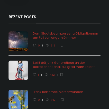
REZENT POSTS
Dem Staatsbeamten seng Obligatiounen
am Fall vun engem Dimmer
0
619
Spillt déi jonk Generatioun an der
politescher Sandkaul grad mam Feier?
1
432
Frank Bertemes: Verschwunden….
0
742