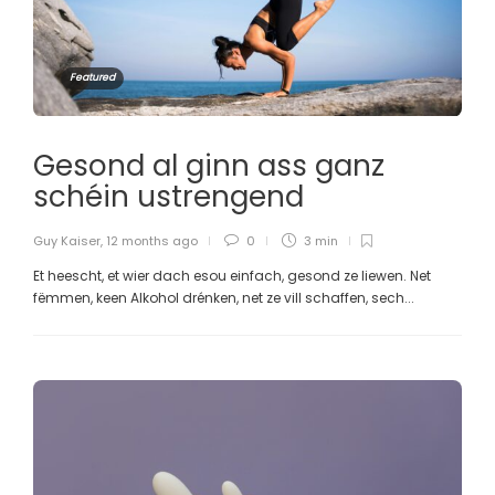
Featured
Gesond al ginn ass ganz
schéin ustrengend
Guy Kaiser
,
12 months ago
0
3 min
Et heescht, et wier dach esou einfach, gesond ze liewen. Net
fëmmen, keen Alkohol drénken, net ze vill schaffen, sech...