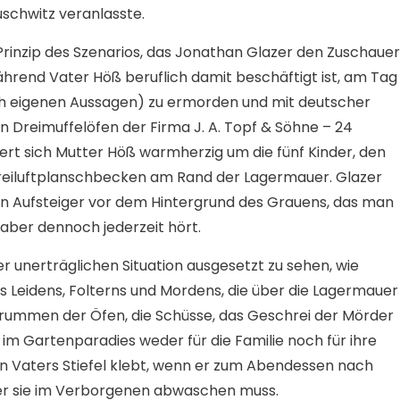
chwitz veranlasste.
as Prinzip des Szenarios, das Jonathan Glazer den Zuschaue
ährend Vater Höß beruflich damit beschäftigt ist, am Tag
ch eigenen Aussagen) zu ermorden und mit deutscher
en Dreimuffelöfen der Firma
J. A. Topf & Söhne
– 24
t sich Mutter Höß warmherzig um die fünf Kinder, den
Freiluftplanschbecken am Rand der Lagermauer. Glazer
len Aufsteiger vor dem Hintergrund des Grauens, das man
 aber dennoch jederzeit hört.
r unerträglichen Situation ausgesetzt zu sehen, wie
es Leidens, Folterns und Mordens, die über die Lagermauer
Brummen der Öfen, die Schüsse, das Geschrei der Mörder
im Gartenparadies weder für die Familie noch für ihre
 an Vaters Stiefel klebt, wenn er zum Abendessen nach
der sie im Verborgenen abwaschen muss.