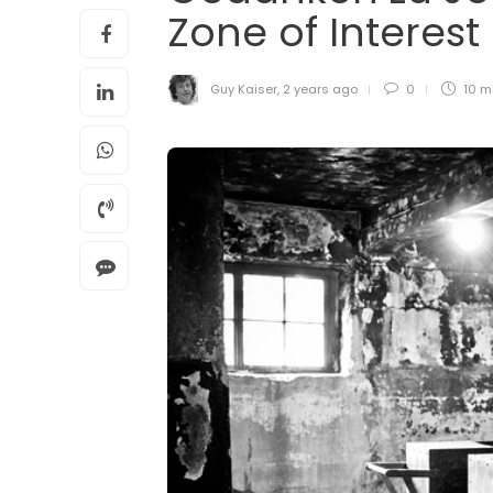
Zone of Interest
Guy Kaiser
,
2 years ago
0
10 m