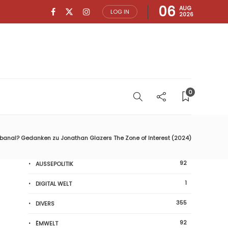
06
AUG
LOG IN
2026
0
se banal? Gedanken zu Jonathan Glazers The Zone of Interest (2024)
92
AUSSEPOLITIK
1
DIGITAL WELT
355
DIVERS
92
ËMWELT