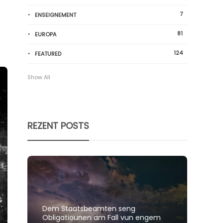
7
ENSEIGNEMENT
81
EUROPA
124
FEATURED
Show All
REZENT POSTS
Dem Staatsbeamten seng
Spillt
Obligatiounen am Fall vun engem
polit