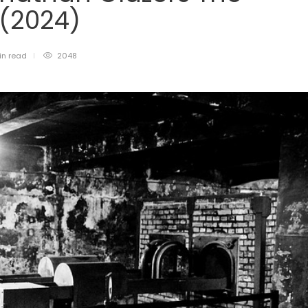
 (2024)
in
read
2048