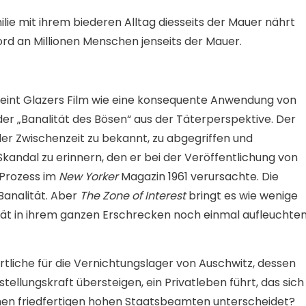
ie mit ihrem biederen Alltag diesseits der Mauer nährt
ord an Millionen Menschen jenseits der Mauer.
cheint Glazers Film wie eine konsequente Anwendung von
er „Banalität des Bösen“ aus der Täterperspektive. Der
 der Zwischenzeit zu bekannt, zu abgegriffen und
andal zu erinnern, den er bei der Veröffentlichung von
-Prozess im
New Yorker
Magazin 1961 verursachte. Die
Banalität. Aber
The Zone of Interest
bringt es wie wenige
lität in ihrem ganzen Erschrecken noch einmal aufleuchte
rtliche für die Vernichtungslager von Auschwitz, dessen
ellungskraft übersteigen, ein Privatleben führt, das sich 
chen friedfertigen hohen Staatsbeamten unterscheidet?