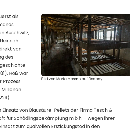
erst als
iemands
n Auschwitz,
Heinrich
irekt von
ng des
tgeschichte
 881). Höß war
Bild von
Marta Moreno
auf
Pixabay
r Prozess
 Millionen
229).
n Einsatz von Blausäure-Pellets der Firma Tesch &
aft für Schädlingsbekämpfung m.b.h. – wegen ihrer
insatz zum qualvollen Erstickungstod in den