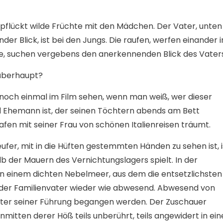
pflückt wilde Früchte mit den Mädchen. Der Vater, unten
er Blick, ist bei den Jungs. Die raufen, werfen einander i
de, suchen vergebens den anerkennenden Blick des Vaters
überhaupt?
 noch einmal im Film sehen, wenn man weiß, wer dieser
d Ehemann ist, der seinen Töchtern abends am Bett
fen mit seiner Frau von schönen Italienreisen träumt.
eufer, mit in die Hüften gestemmten Händen zu sehen ist, i
alb der Mauern des Vernichtungslagers spielt. In der
n einem dichten Nebelmeer, aus dem die entsetzlichsten
t der Familienvater wieder wie abwesend. Abwesend von
nter seiner Führung begangen werden. Der Zuschauer
nmitten derer Höß teils unberührt, teils angewidert in ein