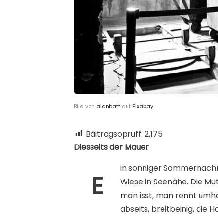
Bild von
alanbatt
auf
Pixabay
Bäitragsopruff:
2,175
Diesseits der Mauer
in sonniger Sommernachmi
E
Wiese in Seenähe. Die Mu
man isst, man rennt umhe
abseits, breitbeinig, die