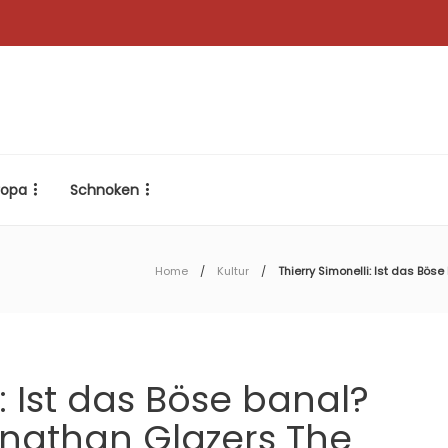
ropa
Schnoken
Home
Kultur
Thierry Simonelli: Ist das Bö
i: Ist das Böse banal?
nathan Glazers The