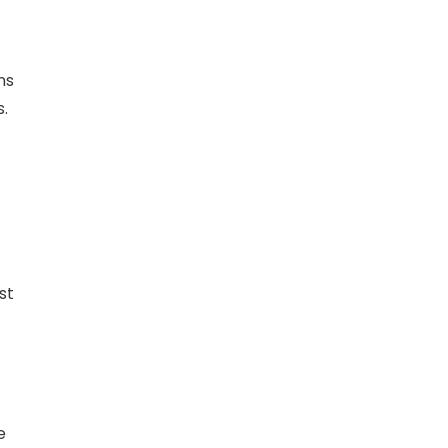
ns
.
st
e