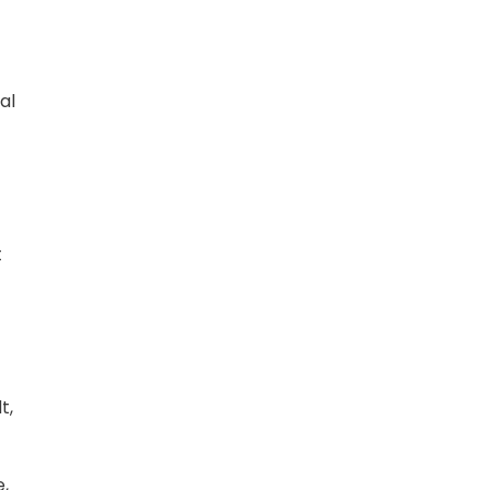
al
t
t,
,