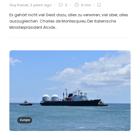
Guy Kaiser
,
3 years ago
3
6 min
Es gehört nicht viel Geist dazu, alles zu verwirren, viel aber, alles
auszugleichen. Charles de Montesquieu Der italienische
Ministerpräsident Alcide...
Europa