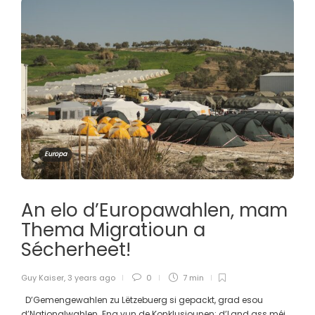
Europa
An elo d’Europawahlen, mam
Thema Migratioun a
Sécherheet!
Guy Kaiser
,
3 years ago
0
7 min
D’Gemengewahlen zu Lëtzebuerg si gepackt, grad esou
d’Nationalwahlen. Eng vun de Konklusiounen: d’Land ass méi