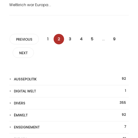
Weltkrich war Europa...
1
2
3
4
5
…
9
PREVIOUS
NEXT
92
AUSSEPOLITIK
1
DIGITAL WELT
355
DIVERS
92
ËMWELT
7
ENSEIGNEMENT