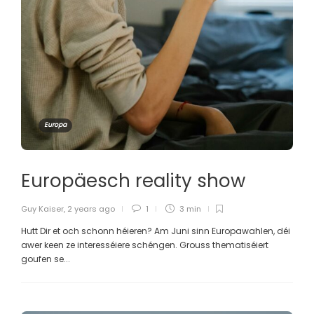
Europa
Europäesch reality show
Guy Kaiser
,
2 years ago
1
3 min
Hutt Dir et och schonn héieren? Am Juni sinn Europawahlen, déi
awer keen ze interesséiere schéngen. Grouss thematiséiert
goufen se...