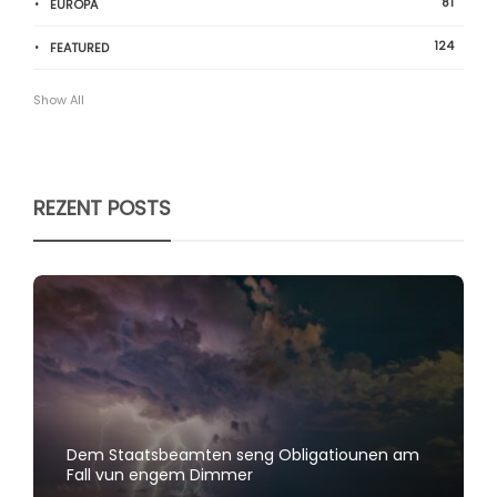
81
EUROPA
124
FEATURED
Show All
REZENT POSTS
Dem Staatsbeamten seng Obligatiounen am
Fall vun engem Dimmer