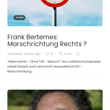
Europa
Frank Bertemes:
Marschrichtung Rechts ?
Guy Kaiser
,
2 years ago
0
2 min
“Reihe rechts – Ohne Tritt – Marsch!“ Das militärische Exerzieren
riskiert (leider) auch eine nicht neue politische EU –
Marschrichtung...