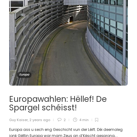
Europa
Europawahlen: Hëllef! De
Spargel schéisst!
Guy Kaiser
,
2 years ago
2
4 min
Europa ass u sech eng Geschicht vun der Léift. Déi deemoleg
jonk Gëttin Europa war mam Zeus an d’Këscht gesprong,...