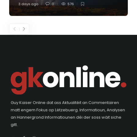
3 days ago
0
576
Guy Kaiser Online dat ass Aktualitéit an Commentairen
matt engem Fokus op Lëtzebuerg. Informatioun, Analysen
an Hannergrond Informatiounen déi der soss wäit siche
gitt.