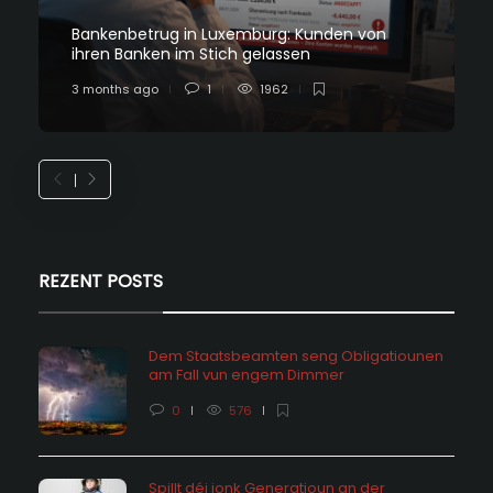
Bankenbetrug in Luxemburg: Kunden von
ihren Banken im Stich gelassen
3 months ago
1
1962
REZENT POSTS
Dem Staatsbeamten seng Obligatiounen
am Fall vun engem Dimmer
0
576
Spillt déi jonk Generatioun an der