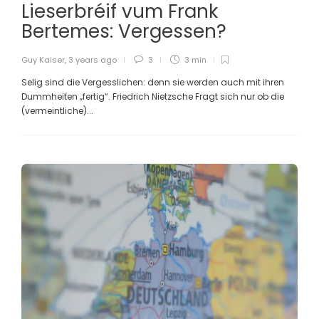
Lieserbréif vum Frank
Bertemes: Vergessen?
Guy Kaiser
,
3 years ago
3
3 min
Selig sind die Vergesslichen: denn sie werden auch mit ihren
Dummheiten „fertig“. Friedrich Nietzsche Fragt sich nur ob die
(vermeintliche)...