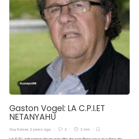
Aussepolitik
Gaston Vogel: LA C.P.I.ET
NETANYAHU
Guy Kaiser
,
2 years ago
2
2 min