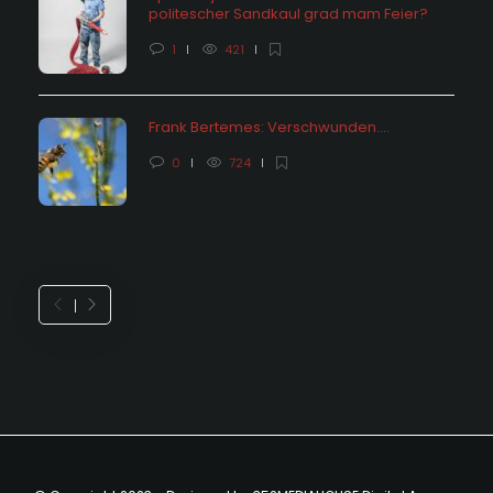
politescher Sandkaul grad mam Feier?
1
421
Frank Bertemes: Verschwunden….
0
724