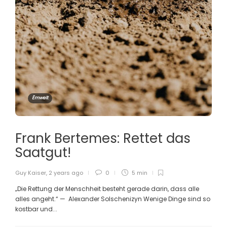
Ëmwelt
Frank Bertemes: Rettet das
Saatgut!
Guy Kaiser
,
2 years ago
0
5 min
„Die Rettung der Menschheit besteht gerade darin, dass alle
alles angeht.“ — Alexander Solschenizyn Wenige Dinge sind so
kostbar und...