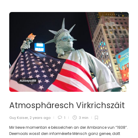
Aussepolitik
Atmosphäresch Virkrichszäit
Guy Kaiser
,
2 years ago
1
3 min
Mir liewe momentan e bësselchen an der Ambiance vun “1938”.
Deemools wosst den informéierte Mënsch ganz genee, datt