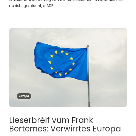
no riets gerutscht, d’ADR...
Europa
Lieserbréif vum Frank
Bertemes: Verwirrtes Europa