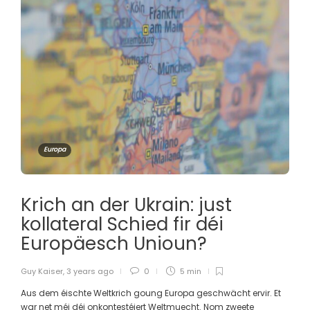
Europa
Krich an der Ukrain: just
kollateral Schied fir déi
Europäesch Unioun?
Guy Kaiser
,
3 years ago
0
5 min
Aus dem éischte Weltkrich goung Europa geschwächt ervir. Et
war net méi déi onkontestéiert Weltmuecht. Nom zweete