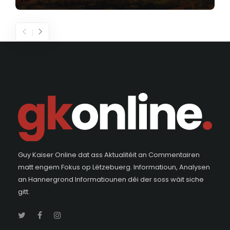
Guy Kaiser Online dat ass Aktualitéit an Commentairen
matt engem Fokus op Lëtzebuerg. Informatioun, Analysen
an Hannergrond Informatiounen déi der soss wäit siche
gitt.