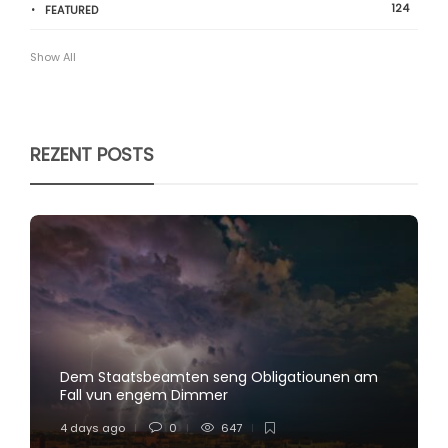
124
FEATURED
Show All
REZENT POSTS
Dem Staatsbeamten seng Obligatiounen am
Fall vun engem Dimmer
4 days ago
0
647