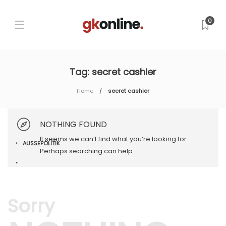
0
Tag:
secret cashier
Home
secret cashier
NOTHING FOUND
It seems we can’t find what you’re looking for.
AUSSEPOLITIK
Perhaps searching can help.
Sorry