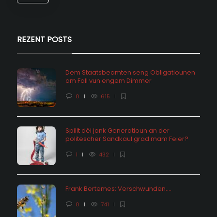
REZENT POSTS
Dem Staatsbeamten seng Obligatiounen
am Fall vun engem Dimmer
0
615
Spillt déi jonk Generatioun an der
politescher Sandkaul grad mam Feier?
1
432
Frank Bertemes: Verschwunden….
0
741