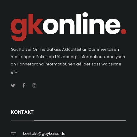
Guy Kaiser Online dat ass Aktualitéit an Commentairen
matt engem Fokus op Lëtzebuerg. Informatioun, Analysen
an Hannergrond Informatiounen déi der soss wäit siche
gitt.
KONTAKT
kontakt@guykaiser.lu