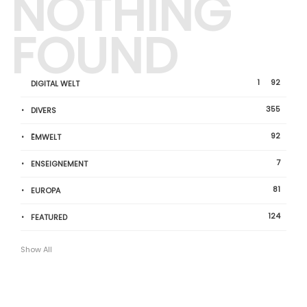
NOTHING
FOUND
1
92
DIGITAL WELT
355
DIVERS
92
ËMWELT
7
ENSEIGNEMENT
81
EUROPA
124
FEATURED
Show All