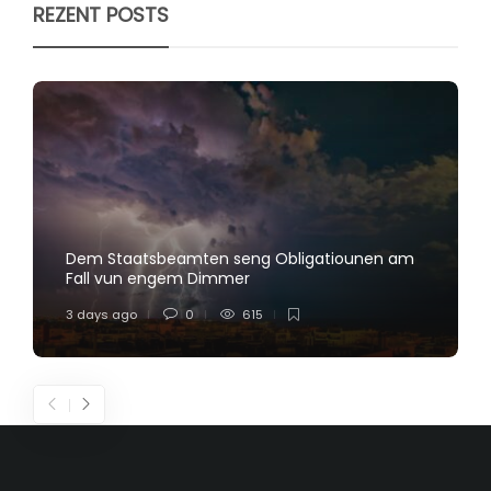
REZENT POSTS
Dem Staatsbeamten seng Obligatiounen am
Fall vun engem Dimmer
3 days ago
0
615