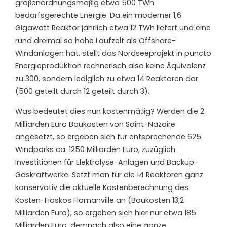
gröβenordnungsmäβig etwa 500 TWh
bedarfsgerechte Energie. Da ein moderner 1,6
Gigawatt Reaktor jährlich etwa 12 TWh liefert und eine
rund dreimal so hohe Laufzeit als Offshore-
Windanlagen hat, stellt das Nordseeprojekt in puncto
Energieproduktion rechnerisch also keine Äquivalenz
zu 300, sondern lediglich zu etwa 14 Reaktoren dar
(500 geteilt durch 12 geteilt durch 3).
Was bedeutet dies nun kostenmäβig? Werden die 2
Milliarden Euro Baukosten von Saint-Nazaire
angesetzt, so ergeben sich für entsprechende 625
Windparks ca. 1250 Milliarden Euro, zuzüglich
Investitionen für Elektrolyse-Anlagen und Backup-
Gaskraftwerke. Setzt man für die 14 Reaktoren ganz
konservativ die aktuelle Kostenberechnung des
Kosten-Fiaskos Flamanville an (Baukosten 13,2
Milliarden Euro), so ergeben sich hier nur etwa 185
Milliarden Euro, demnach also eine ganze