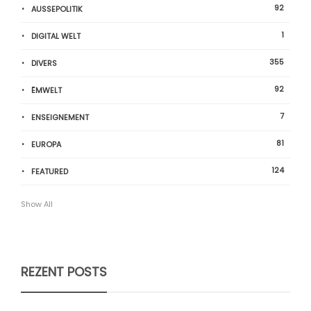
92
AUSSEPOLITIK
1
DIGITAL WELT
355
DIVERS
92
ËMWELT
7
ENSEIGNEMENT
81
EUROPA
124
FEATURED
Show All
REZENT POSTS