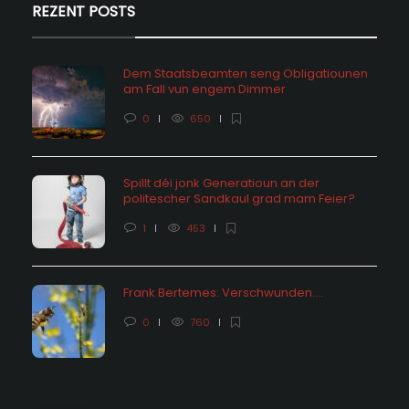
REZENT POSTS
Dem Staatsbeamten seng Obligatiounen
am Fall vun engem Dimmer
0
650
Spillt déi jonk Generatioun an der
politescher Sandkaul grad mam Feier?
1
453
Frank Bertemes: Verschwunden….
0
760