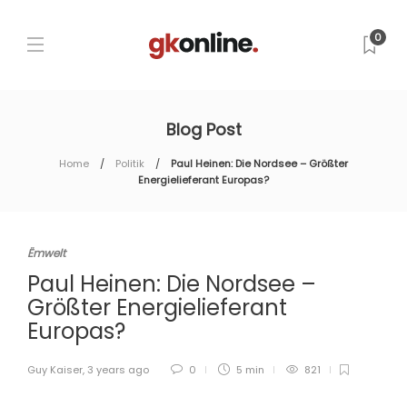
0
Blog Post
Home
Politik
Paul Heinen: Die Nordsee – Größter
Energielieferant Europas?
Ëmwelt
Paul Heinen: Die Nordsee –
Größter Energielieferant
Europas?
Guy Kaiser
,
3 years ago
0
5 min
821