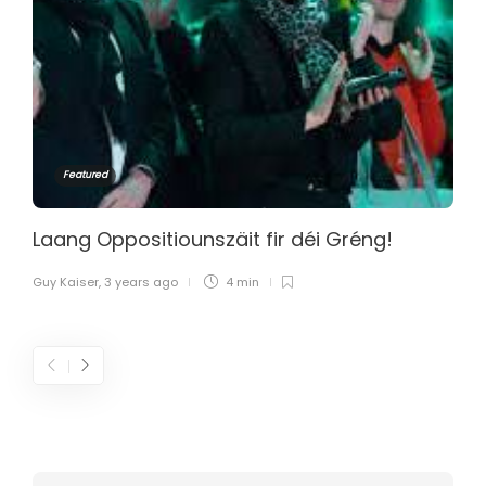
Featured
Laang Oppositiounszäit fir déi Gréng!
Guy Kaiser
,
3 years ago
4 min