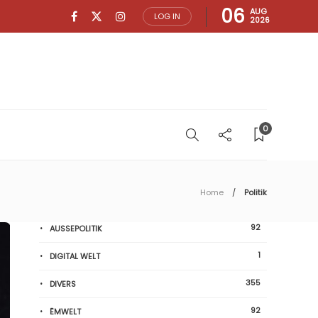
06
AUG
LOG IN
2026
0
Home
Politik
92
AUSSEPOLITIK
1
DIGITAL WELT
355
DIVERS
92
ËMWELT