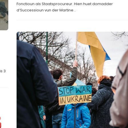
Fonctioun als Staatsprocureur. Hien huet domadder
d’Successioun vun der Martine...
is 3