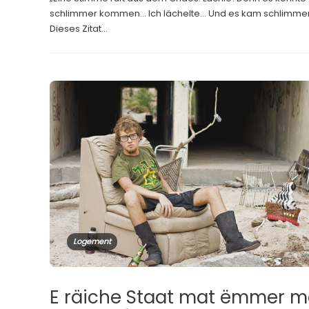
schlimmer kommen… Ich lächelte… Und es kam schlimmer
Dieses Zitat...
Logement
E räiche Staat mat ëmmer m