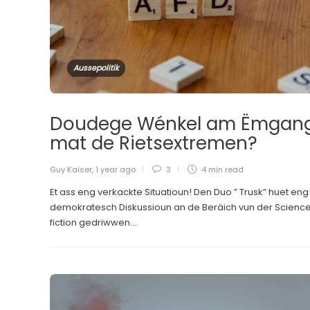
Aussepolitik
Doudege Wénkel am Ëmgan
mat de Rietsextremen?
Guy Kaiser
,
1 year ago
3
4 min
read
Et ass eng verkackte Situatioun! Den Duo ” Trusk” huet eng
demokratesch Diskussioun an de Beräich vun der Scienc
fiction gedriwwen....