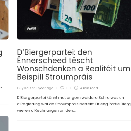
Politik
g
D’Biergerpartei: den
Ënnerscheed tëscht
Wonschdenken a Realitéit um
Beispill Stroumpräis
e-
Guy Kaiser
,
1 year ago
1
4 min
read
D’Biergerpartei kënnt mat engem weidere Schreiwes un
d’Regierung wat de Stroumpräis betrëfft. Fir eng Partie Bier
wieren d’Rechnungen an den...