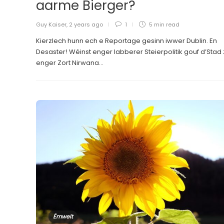
aarme Bierger?
Guy Kaiser
,
2 years ago
1
5 min
read
Kierzlech hunn ech e Reportage gesinn iwwer Dublin. En
Desaster! Wéinst enger labberer Steierpolitik gouf d’Stad
enger Zort Nirwana...
Ëmwelt