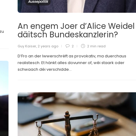
Aussepolitik
An engem Joer d’Alice Weidel
 zu
däitsch Bundeskanzlerin?
Guy Kaiser
,
2 years ago
2
2 min
read
D’Fro an der Iwwerschrëft as provokativ, ma duerchaus
realistesch. Et hänkt alles dovunner of, wéi staark oder
schwaach déi verschidde...