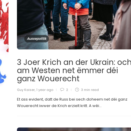
Aussepolitik
3 Joer Krich an der Ukrain: oc
am Westen net ëmmer déi
ganz Wouerecht
Guy Kaiser
,
1 year ago
2
3 min
read
Et ass evident, datt de Russ bei sech doheem net déi ganz
Wouerecht iwwer de Krich erzielt kritt. A wéi...