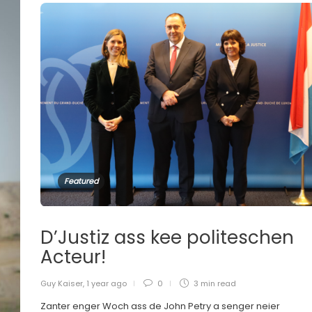
Featured
D’Justiz ass kee politeschen
Acteur!
Guy Kaiser
,
1 year ago
0
3 min
read
Zanter enger Woch ass de John Petry a senger neier