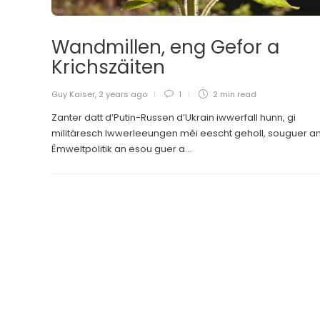
Wandmillen, eng Gefor a
Krichszäiten
Guy Kaiser
,
2 years ago
1
2 min
read
Zanter datt d’Putin-Russen d’Ukrain iwwerfall hunn, gi
militäresch Iwwerleeungen méi eescht geholl, souguer a
Ëmweltpolitik an esou guer a...