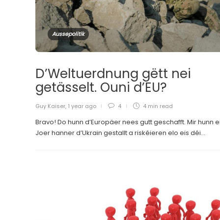
Aussepolitik
D’Weltuerdnung gëtt nei
getässelt. Ouni d’EU?
Guy Kaiser
,
1 year ago
4
4 min
read
Bravo! Do hunn d’Europäer nees gutt geschafft. Mir hunn e
Joer hanner d’Ukrain gestallt a riskéieren elo eis déi...