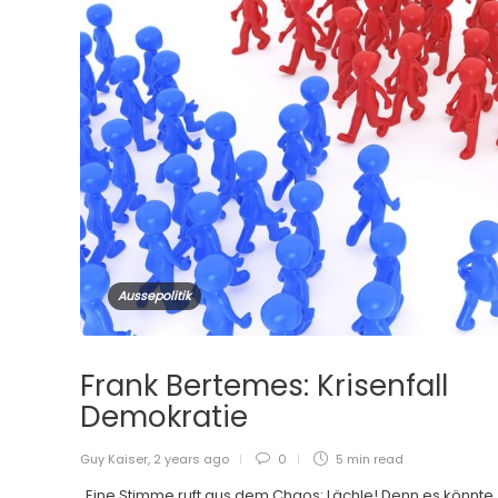
Aussepolitik
Frank Bertemes: Krisenfall
Demokratie
Guy Kaiser
,
2 years ago
0
5 min
read
„Eine Stimme ruft aus dem Chaos: Lächle! Denn es könnte