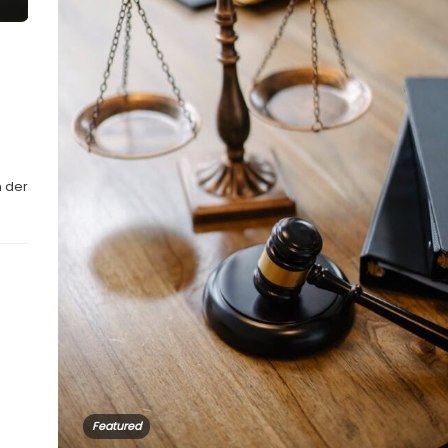
n der
Featured