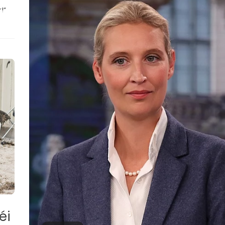
!“
éi