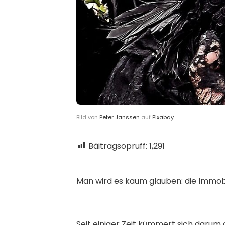
Bild von
Peter Janssen
auf
Pixabay
Bäitragsopruff:
1,291
M
an wird es kaum glauben: die Immob
Seit einiger Zeit kümmert sich darum 