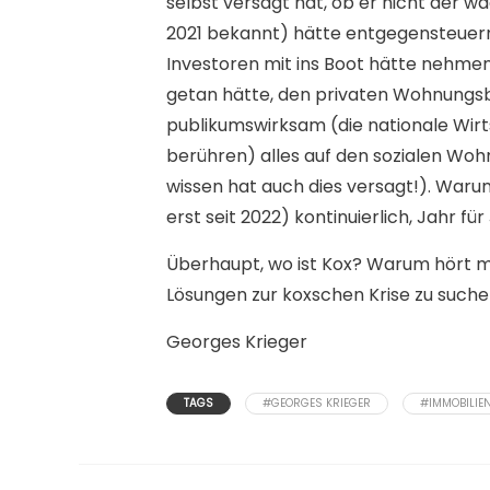
selbst versagt hat, ob er nicht der wa
2021 bekannt) hätte entgegensteuern s
Investoren mit ins Boot hätte nehmen 
getan hätte, den privaten Wohnungsb
publikumswirksam (die nationale Wirts
berühren) alles auf den sozialen Woh
wissen hat auch dies versagt!). Warum
erst seit 2022) kontinuierlich, Jahr fü
Überhaupt, wo ist Kox? Warum hört ma
Lösungen zur koxschen Krise zu suche
Georges Krieger
TAGS
#GEORGES KRIEGER
#IMMOBILIE