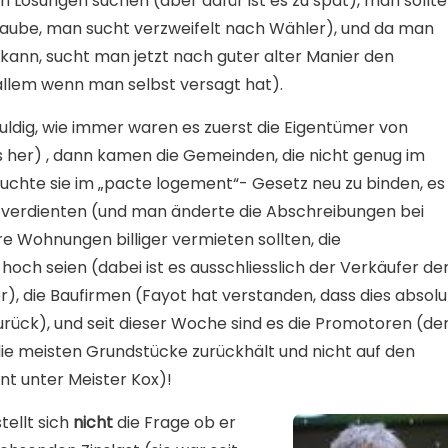
h Lösungen suchen (aber dafür ist es zu spät), man sollte
laube, man sucht verzweifelt nach Wähler), und da man
 kann, sucht man jetzt nach guter alter Manier den
llem wenn man selbst versagt hat).
chuldig, wie immer waren es zuerst die Eigentümer von
 her) , dann kamen die Gemeinden, die nicht genug im
chte sie im „pacte logement“- Gesetz neu zu binden, es
l verdienten (und man änderte die Abschreibungen bei
e Wohnungen billiger vermieten sollten, die
och seien (dabei ist es ausschliesslich der Verkäufer de
r), die Baufirmen (Fayot hat verstanden, dass dies absolu
t zurück), und seit dieser Woche sind es die Promotoren (de
ie meisten Grundstücke zurückhält und nicht auf den
nt unter Meister Kox)!
ellt sich
nicht
die Frage ob er