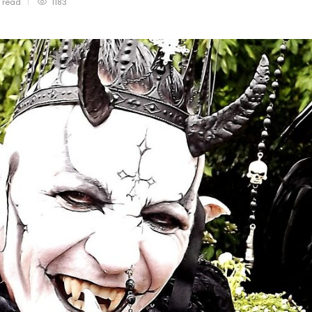
n
read
1183