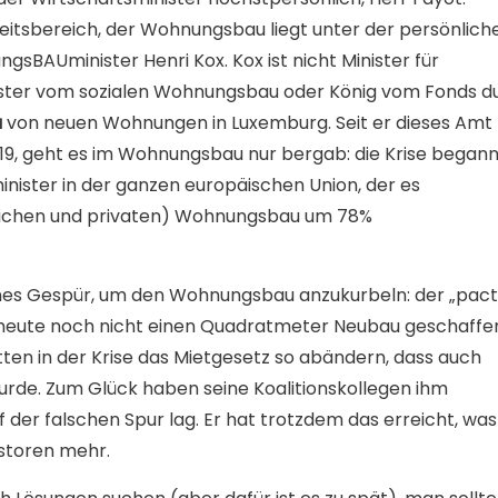
keitsbereich, der Wohnungsbau liegt unter der persönlich
sBAUminister Henri Kox. Kox ist nicht Minister für
nister vom sozialen Wohnungsbau oder König vom Fonds d
u
von neuen Wohnungen in Luxemburg. Seit er dieses Amt
9, geht es im Wohnungsbau nur bergab: die Krise began
inister in der ganzen europäischen Union, der es
tlichen und privaten) Wohnungsbau um 78%
eines Gespür, um den Wohnungsbau anzukurbeln: der „pac
s heute noch nicht einen Quadratmeter Neubau geschaffe
tten in der Krise das Mietgesetz so abändern, dass auch
rde. Zum Glück haben seine Koalitionskollegen ihm
 der falschen Spur lag. Er hat trotzdem das erreicht, was
estoren mehr.