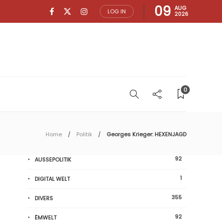
09
AUG
LOG IN
2026
0
Home
Politik
Georges Krieger: HEXENJAGD
92
AUSSEPOLITIK
1
DIGITAL WELT
355
DIVERS
92
ËMWELT