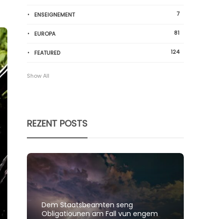
7
ENSEIGNEMENT
81
EUROPA
124
FEATURED
Show All
REZENT POSTS
Dem Staatsbeamten seng
Spillt
Obligatiounen am Fall vun engem
polit