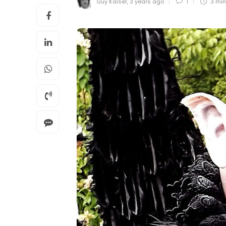
Guy Kaiser
,
3 years ago
1
3 mi