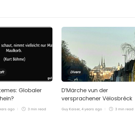
aft
Divers
temes: Globaler
D’Märche vun der
chein?
versprachener Vëlosbréck
ears ago
3 min
read
Guy Kaiser
,
4 years ago
3 min
read