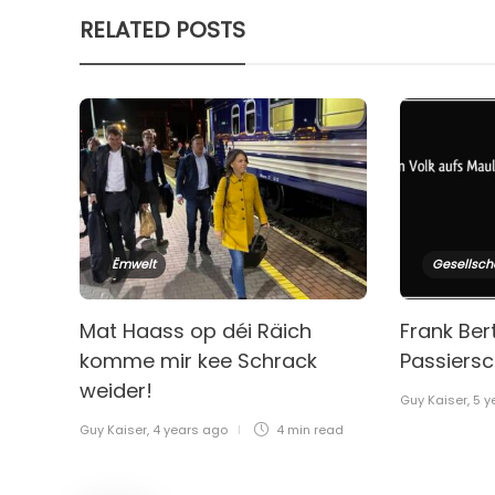
RELATED POSTS
Ëmwelt
Gesellsch
Mat Haass op déi Räich
Frank Ber
komme mir kee Schrack
Passiers
weider!
Guy Kaiser
,
5 y
Guy Kaiser
,
4 years ago
4 min
read