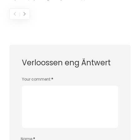
Verloossen eng Äntwert
Your comment
*
Name
*