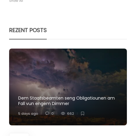
Show All
REZENT POSTS
Dem Staatsbeamten seng Obligatiounen am
Fall vun engem Dimmer
5 days ago
0
662