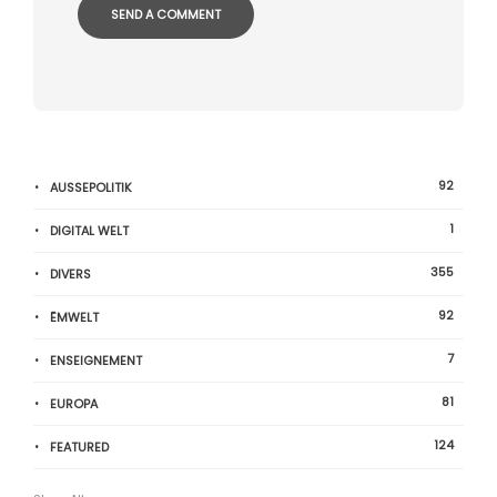
92
AUSSEPOLITIK
1
DIGITAL WELT
355
DIVERS
92
ËMWELT
7
ENSEIGNEMENT
81
EUROPA
124
FEATURED