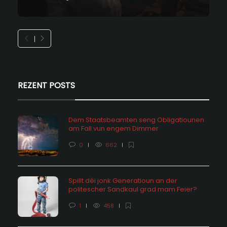
REZENT POSTS
Dem Staatsbeamten seng Obligatiounen
am Fall vun engem Dimmer
0
662
Spillt déi jonk Generatioun an der
politescher Sandkaul grad mam Feier?
1
458