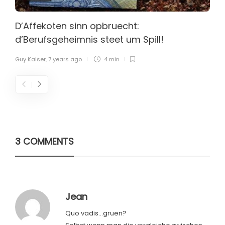
D’Affekoten sinn opbruecht:
d’Berufsgeheimnis steet um Spill!
Guy Kaiser
,
7 years ago
4 min
3 COMMENTS
Jean
Quo vadis…gruen?