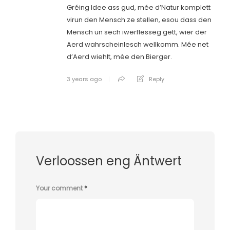
Gréing Idee ass gud, mée d’Natur komplett
virun den Mensch ze stellen, esou dass den
Mensch un sech iwerflesseg gett, wier der
Aerd wahrscheinlesch wellkomm. Mée net
d’Aerd wiehlt, mée den Bierger.
3 years ago
Reply
Verloossen eng Äntwert
Your comment
*