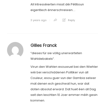
All Intresséierten misst déi Pétitioun
eigentlech ënnerschreiwen….
3 years ago
Reply
Gilles Franck
“dieses für sie völlig unerwarteten
Wahldebakels”.
Virun den Wahlen esouwuel bei den Wiehler
wéi bei verschiddenen Politiker vun all
Couleur, esou guer vun der Gambia selwer
mat denen ech geschwat hun, war dat
doten absolut erward. Dat huet éen all Dag
seit den leschten 10 Joer emmer méih gesin
kommen.