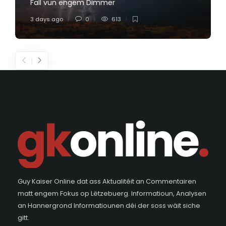
Fall vun engem Dimmer
3 days ago
0
613
Guy Kaiser Online dat ass Aktualitéit an Commentairen
matt engem Fokus op Lëtzebuerg. Informatioun, Analysen
an Hannergrond Informatiounen déi der soss wäit siche
gitt.