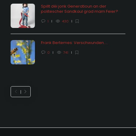
Spillt déi jonk Generatioun an der
politescher Sandkaul grad mam Feier?
1
430
Frank Bertemes: Verschwunden….
0
741