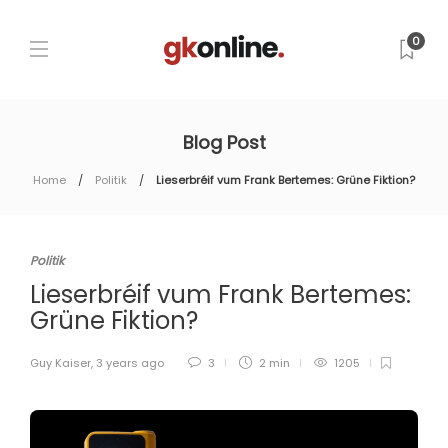
0
Blog Post
Home
Politik
Lieserbréif vum Frank Bertemes: Grüne Fiktion?
Politik
Lieserbréif vum Frank Bertemes:
Grüne Fiktion?
Guy Kaiser
,
3 years ago
3
2 min
1205