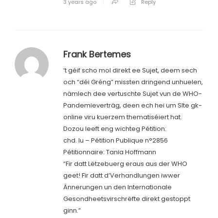
3 years ago
Reply
Frank Bertemes
‘t géif scho mol direkt ee Sujet, deem sech
och “déi Gréng” missten dringend unhuelen,
nämlech dee vertuschte Sujet vun de WHO-
Pandemieverträg, deen ech hei um SIte gk-
online viru kuerzem thematiséiert hat.
Dozou leeft eng wichteg Pétition:
chd. lu – Pétition Publique n°2856
Pétitionnaire: Tania Hoffmann
“Fir datt Lëtzebuerg eraus aus der WHO
geet! Fir datt d’Verhandlungen iwwer
Ännerungen un den Internationale
Gesondheetsvirschrëfte direkt gestoppt
ginn.”