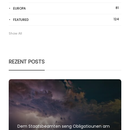
81
EUROPA
124
FEATURED
Show All
REZENT POSTS
Dem Staatsbeamten seng Obligatiounen am