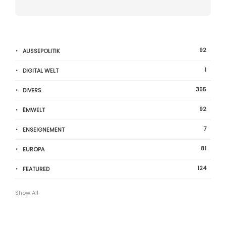
92
AUSSEPOLITIK
1
DIGITAL WELT
355
DIVERS
92
ËMWELT
7
ENSEIGNEMENT
81
EUROPA
124
FEATURED
Show All