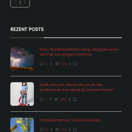
REZENT POSTS
Dem Staatsbeamten seng Obligatiounen
am Fall vun engem Dimmer
0
516
Spillt déi jonk Generatioun an der
politescher Sandkaul grad mam Feier?
1
405
Frank Bertemes: Verschwunden….
0
701