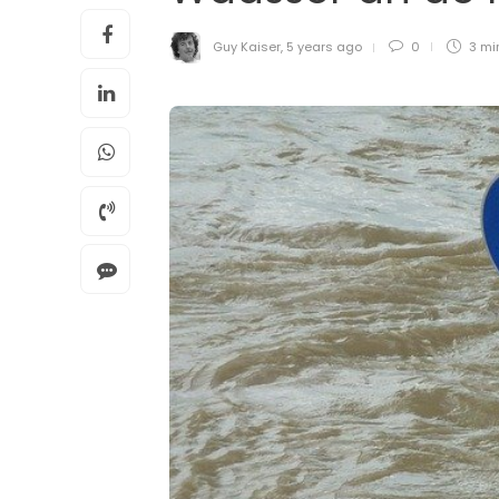
Guy Kaiser
,
5 years ago
0
3 mi