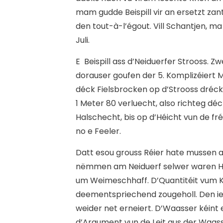
mam gudde Beispill vir an ersetzt z
den tout-à-l’égout. Vill Schantjen, ma
Juli.
E Beispill ass d’Neiduerfer Strooss. 
dorauser goufen der 5. Komplizéiert M
déck Fielsbrocken op d’Strooss dréc
1 Meter 80 verluecht, also richteg déc
Halschecht, bis op d’Héicht vun de f
no e Feeler.
D
att esou grouss Réier hate mussen 
nëmmen am Neiduerf selwer waren Ha
um Weimeschhaff. D’Quantitéit vum 
deementspriechend zougeholl. Den ie
weider net erneiert. D’Waasser kéint e
d’Argument vun de Leit aus der Waass