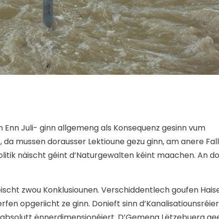
Enn Juli- ginn allgemeng als Konsequenz gesinn vum
, da mussen dorausser Lektioune gezu ginn, am anere Fall
olitik näischt géint d’Naturgewalten kéint maachen. An d
éischt zwou Konklusiounen. Verschiddentlech goufen Hais
rfen opgeriicht ze ginn. Donieft sinn d’Kanalisatiounsréier
n absolutt ënnerdimensionéiert. D’Gemeng Lëtzebuerg ge