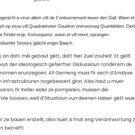
eriicht a virun allem zitt de Contournement iwwer den Dall. Wann et
erlech op esou vill Quadratmeter Goudron onmoosseg Quantitéiten. Der
e Findel erop. Konsequenz: wann et vill reent, sprangen
iduerfer Strooss gläicht enger Baach.
 an datt méi gebaut gëtt, datt hier Zuel zouhëlt. Et gëllt
 vun der ideologesch gefierfter Diskussioun ronderëm de
enomen erunzegoen. All Gemeng muss fir sech d’Analyse
Infrastrukturen nogebessert ginn. Also haut u muer
en, fir Keller eidel ze pompelen, mussen déi
 loossen, well d’Situatioun vun deenen Haiser gëtt wue
ir ze bauen erstellt, also huet si mat eng Verantwortung 
 betrëfft.