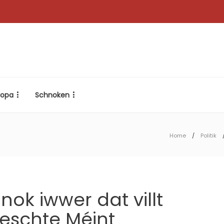
ropa
Schnoken
Home
Politik
k iwwer dat villt
leschte Méint