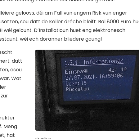
léiere gelooss, déi am Fall vun engem Risk vun enger
en, sou datt de Keller dréche bleift. Bal 8000 Euro hu
 wéi gelount. D’Installatioun huet eng elektronesch
estaunt, wéi ech doranner bliedere goung!
escht
ert, datt
fen, esou
 war. Wat
der
 zur
irekter
f. Meng
t, hat
gkonline