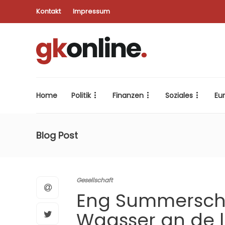
Kontakt
Impressum
Home
Politik
Finanzen
Soziales
Eu
Blog Post
Gesellschaft
Eng Summerschno
Waasser an de 