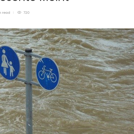
n
read
720