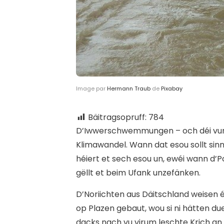
Image par
Hermann Traub
de
Pixabay
Bäitragsopruff:
784
D’
Iwwerschwemmungen – och déi vun 
Klimawandel. Wann dat esou sollt sinn
héiert et sech esou un, ewéi wann d’P
gëllt et beim Ufank unzefänken.
D’Noriichten aus Däitschland weisen 
op Plazen gebaut, wou si ni hätten due
dacks nach vu virum leschte Krich a