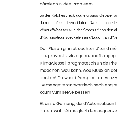
nämlech ni dee Probleem.
o
p der Kalchesbréck goufe grouss Gebaier opg
da reent, léisst deen et lafen. Dat sinn nati
kënnt d’Waasser vun der Strooss fir op den al
d’Kanalisatiounsdeckelen an d’Luucht an d’Ne
Där Plazen ginn et uechter d’Land méi,
elo, präventiv virzegoen, onofhängeg
Klimawiessel, pragmatesch un de Ph
maachen, wou kann, wou MUSS an den 
denken! Do wou d’Pompjee am Asaz war
Gemengeverantwortlech sech eng afale
kaum vum selwe besser!
Et ass d’Gemeng, déi d’Autorisatioun f
droen, wat déi méiglech Konsequenzen