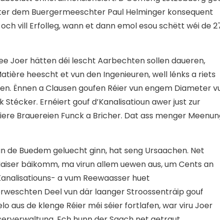
anter dem Buergermeeschter Paul Helminger konsequent
 och vill Erfolleg, wann et dann emol esou schëtt wéi de 2
Zwee Joer hätten déi lescht Aarbechten sollen daueren,
atière heescht et vun den Ingenieuren, well lénks a riets
ken. Ënnen a Clausen goufen Réier vun engem Diameter v
k Stécker. Ernéiert gouf d’Kanalisatioun awer just zur
réiere Brauereien Funck a Bricher. Dat ass menger Meenun
an de Buedem geluecht ginn, hat seng Ursaachen. Net
iser bäikomm, ma virun allem uewen aus, um Cents an
Kanalisatiouns- a vum Reewaasser huet
rweschten Deel vun där laanger Stroossenträip gouf
lo aus de klenge Réier méi séier fortlafen, war viru Joer
erverwaltung. Ech hunn der Saach net getraut.