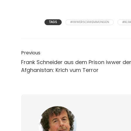
TAGS
#IWWERSCHWEMMUNGEN
#KLI
Previous
Frank Schneider aus dem Prison iwwer de
Afghanistan: Krich vum Terror