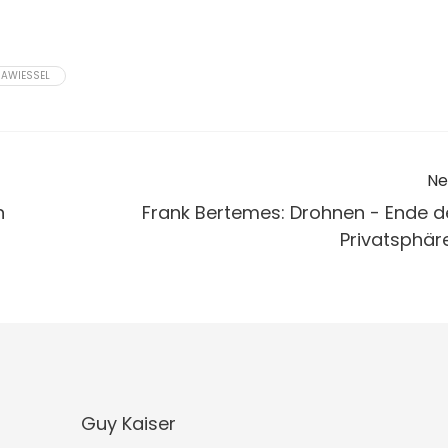
MAWIESSEL
Ne
n
Frank Bertemes: Drohnen - Ende d
Privatsphär
Guy Kaiser