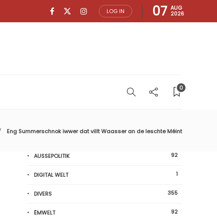
07
AUG
LOG IN
2026
0
Eng Summerschnok iwwer dat villt Waasser an de leschte Méint
92
AUSSEPOLITIK
1
DIGITAL WELT
355
DIVERS
92
ËMWELT