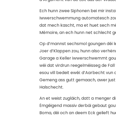
Ech hunn zwee Siphonen bei mir instal
Iwwerschwemmung automatesch zousetz
dat mech kascht, ma et huet sech méi
Mémoire, an ech hunn net schlecht g
Op d’mannst sechsmol goungen déi l
Joer d’Klappen zou, hunn also verhënn
Garage a Keller iwwerschwemmt gou
wéi dat virdrun reegelméisseg de Fall
esou vill bedeit ewéi: d’Aarbecht vun 
Gemeng ass gutt gemaach, awer just
Halschecht.
An et weist zugläich, datt a menger d
Ëmgéigend massiv derbäi gebaut gou
Boma, déi och an deem Eck gelieft hue