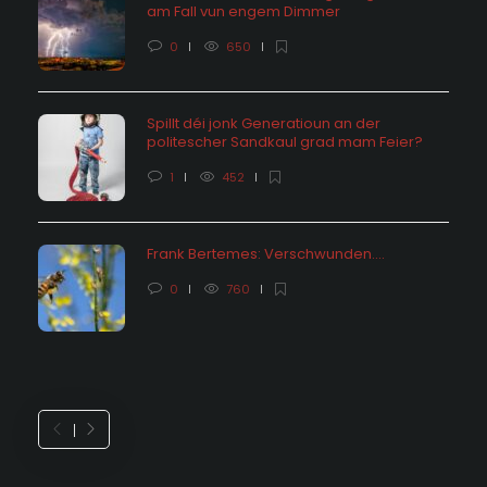
am Fall vun engem Dimmer
0
650
Spillt déi jonk Generatioun an der
politescher Sandkaul grad mam Feier?
1
452
Frank Bertemes: Verschwunden….
0
760