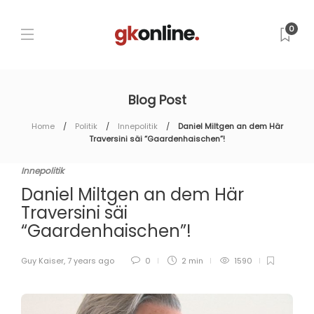
0
Blog Post
Home
Politik
Innepolitik
Daniel Miltgen an dem Här
Traversini säi “Gaardenhaischen”!
Innepolitik
Daniel Miltgen an dem Här
Traversini säi
“Gaardenhaischen”!
Guy Kaiser
,
7 years ago
0
2 min
1590