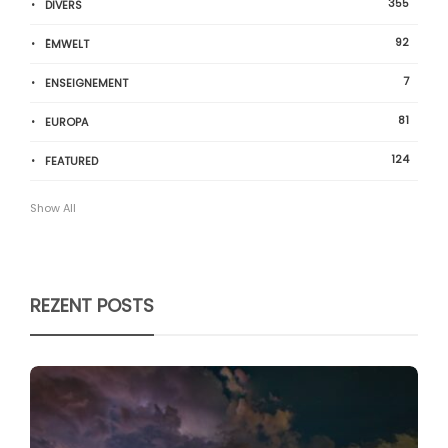
355
DIVERS
92
ËMWELT
7
ENSEIGNEMENT
81
EUROPA
124
FEATURED
Show All
REZENT POSTS