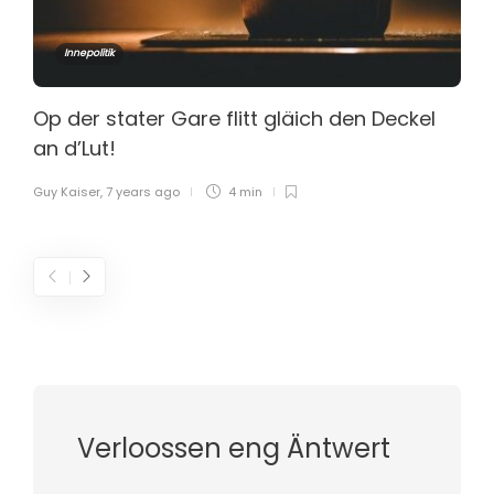
Innepolitik
Op der stater Gare flitt gläich den Deckel
an d’Lut!
Guy Kaiser
,
7 years ago
4 min
Verloossen eng Äntwert