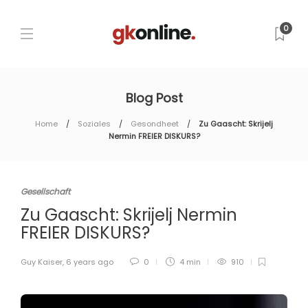
0
Blog Post
Home
Soziales
Gesondheet
Zu Gaascht: Skrijelj
Nermin FREIER DISKURS?
Gesellschaft
Zu Gaascht: Skrijelj Nermin
FREIER DISKURS?
Guy Kaiser
,
6 years ago
0
4 min
910