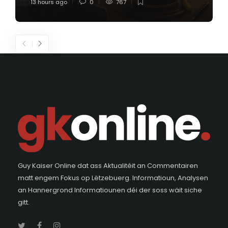
13 hours ago
0
767
Guy Kaiser Online dat ass Aktualitéit an Commentairen
matt engem Fokus op Lëtzebuerg. Informatioun, Analysen
an Hannergrond Informatiounen déi der soss wäit siche
gitt.