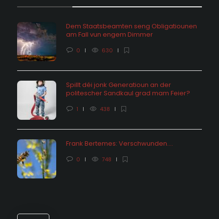
Dem Staatsbeamten seng Obligatiounen
am Fall vun engem Dimmer
0
630
Spillt déi jonk Generatioun an der
politescher Sandkaul grad mam Feier?
1
438
Frank Bertemes: Verschwunden….
0
748