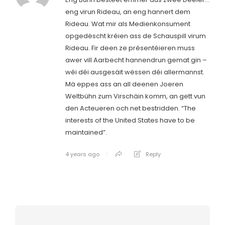
eng virun Rideau, an eng hannert dem
Rideau. Wat mir als Medienkonsument
opgedëscht kréien ass de Schauspill virum
Rideau. Fir deen ze présentéieren muss
awer vill Aarbecht hannendrun gemat gin –
wéi déi ausgesäit wëssen déi allermannst.
Mä eppes ass an all deenen Joeren
Weltbühn zum Virschäin komm, an gett vun
den Acteueren och net bestridden. “The
interests of the United States have to be
maintained”.
4 years ago
Reply