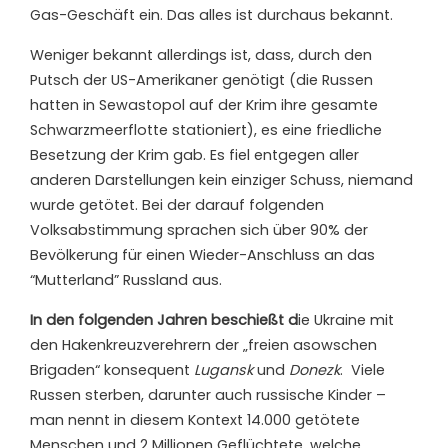
Gas-Geschäft ein. Das alles ist durchaus bekannt.
Weniger bekannt allerdings ist, dass, durch den
Putsch der US-Amerikaner genötigt (die Russen
hatten in Sewastopol auf der Krim ihre gesamte
Schwarzmeerflotte stationiert), es eine friedliche
Besetzung der Krim gab. Es fiel entgegen aller
anderen Darstellungen kein einziger Schuss, niemand
wurde getötet. Bei der darauf folgenden
Volksabstimmung sprachen sich über 90% der
Bevölkerung für einen Wieder-Anschluss an das
“Mutterland” Russland aus.
In den folgenden Jahren beschießt d
ie Ukraine mit
den Hakenkreuzverehrern der „freien asowschen
Brigaden“ konsequent
Lugansk
und
Donezk
. Viele
Russen sterben, darunter auch russische Kinder –
man nennt in diesem Kontext 14.000 getötete
Menschen und 2 Millionen Geflüchtete, welche