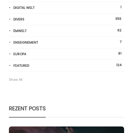
1
DIGITAL WELT
355
DIVERS
92
ËMWELT
7
ENSEIGNEMENT
81
EUROPA
124
FEATURED
Show All
REZENT POSTS