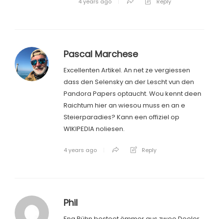
4 years ago
Reply
Pascal Marchese
Excellenten Artikel. An net ze vergiessen
dass den Selensky an der Lescht vun den
Pandora Papers optaucht. Wou kennt deen
Raichtum hier an wiesou muss en an e
Steierparadies? Kann een offiziel op
WIKIPEDIA noliesen.
4 years ago
Reply
Phil
Eng Bühn besteet ëmmer aus zwee Deeler…