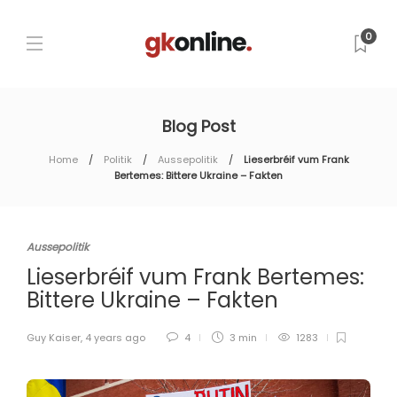
0
Blog Post
Home
Politik
Aussepolitik
Lieserbréif vum Frank
Bertemes: Bittere Ukraine – Fakten
Aussepolitik
Lieserbréif vum Frank Bertemes:
Bittere Ukraine – Fakten
Guy Kaiser
,
4 years ago
4
3 min
1283