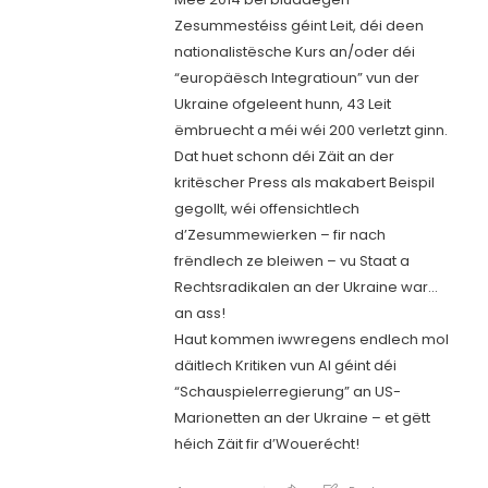
Zesummestéiss géint Leit, déi deen
nationalistësche Kurs an/oder déi
“europäësch Integratioun” vun der
Ukraine ofgeleent hunn, 43 Leit
ëmbruecht a méi wéi 200 verletzt ginn.
Dat huet schonn déi Zäit an der
kritëscher Press als makabert Beispil
gegollt, wéi offensichtlech
d’Zesummewierken – fir nach
frëndlech ze bleiwen – vu Staat a
Rechtsradikalen an der Ukraine war…
an ass!
Haut kommen iwwregens endlech mol
däitlech Kritiken vun AI géint déi
“Schauspielerregierung” an US-
Marionetten an der Ukraine – et gëtt
héich Zäit fir d’Wouerécht!