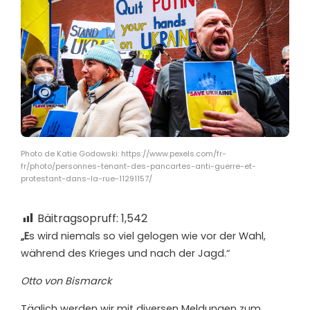
Photo de Katie Godowski: https://www.pexels.com/fr-
fr/photo/personnes-tenant-des-pancartes-anti-guerre-et-
protestant-dans-la-rue-11291157/
Bäitragsopruff:
1,542
„E
s wird niemals so viel gelogen wie vor der Wahl,
während des Krieges und nach der Jagd.“
Otto von Bismarck
T
äglich werden wir mit diversen Meldungen zum